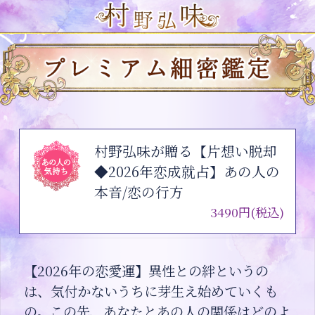
村野弘味が贈る【片想い脱却
◆2026年恋成就占】あの人の
本音/恋の行方
3490円(税込)
【2026年の恋愛運】異性との絆というの
は、気付かないうちに芽生え始めていくも
の。この先、あなたとあの人の関係はどのよ