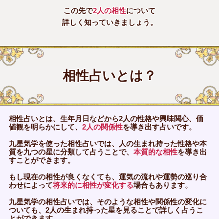
この先で
2人の相性
について
詳しく知っていきましょう。
相性占いとは？
相性占いとは、生年月日などから2人の性格や興味関心、価
値観を明らかにして、
2人の関係性
を導き出す占いです。
九星気学を使った相性占いでは、人の生まれ持った性格や本
質を九つの星に分類して占うことで、
本質的な相性
を導き出
すことができます。
もし現在の相性が良くなくても、運気の流れや運勢の巡り合
わせによって
将来的に相性が変化する
場合もあります。
九星気学の相性占いでは、そのような相性や関係性の変化に
ついても、2人の生まれ持った星を見ることで詳しく占うこ
とができます。