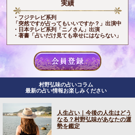
実績
・フジテレビ系列
「突然ですが占ってもいいですか？」出演中
・日本テレビ系列「ニノさん」出演
・著書「占いだけ見ても幸せにはならない」
村野弘味の占いコラム
最新の占い情報お楽しみください
人生占い｜今後の人生はどう
なる？村野弘味があなたの運
勢を鑑定