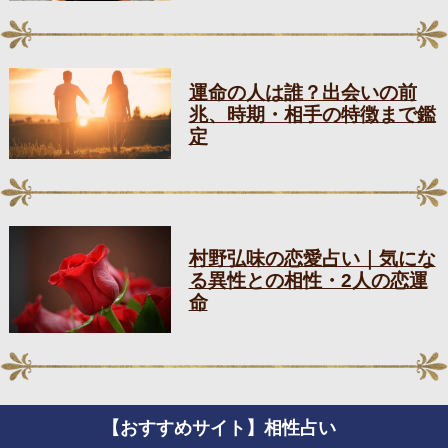
運命の人は誰？出会いの前
兆、時期・相手の特徴まで鑑
定
村野弘味の恋愛占い｜気にな
る異性との相性・2人の恋運
命
【おすすめサイト】相性占い