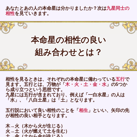
あなたとあの人の本命星は分かりましたか？次は
九星同士の
相性
を見ていきます。
本命星の相性の良い
組み合わせとは？
相性を見るときは、それぞれの本命星に備わっている
五行
で
見ます。五行とは、万物が「
木・火・土・金・水
」の5つか
ら成り立つという思想です。
九星には五行が含まれており、例えば「一白水星」の人は
「水」、「八白土星」は「土」となります。
五行説において良い相性のことを「
相生
」といい、矢印の先
が相性の良い相手となります。
木→火（木から火が生じる）
火→土（火が燃えて土を生む）
土→金（土から金が生じる）