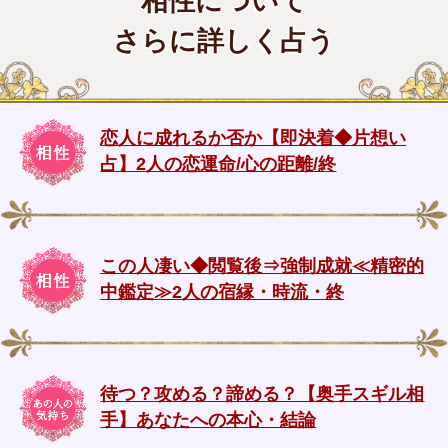
相性について
さらに詳しく占う
恋人に成れるか否か【即決着◆片想い
占】2人の恋運命/心の距離/終
この人凄い◆閲覧後⇒強制成就≪精密的
中鑑定≫2人の宿縁・時流・終
待つ？攻める？諦める？【奥手スギル相
手】あなたへの本心・結論