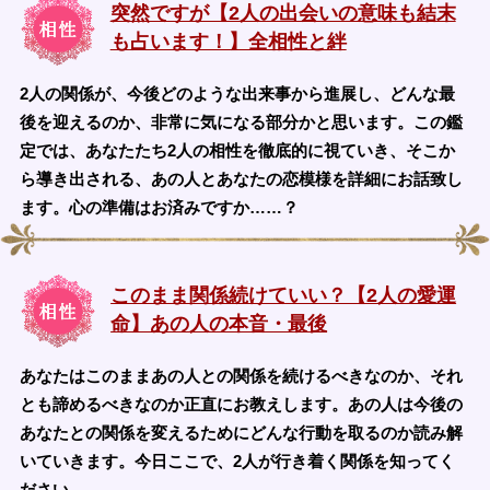
突然ですが【2人の出会いの意味も結末
も占います！】全相性と絆
2人の関係が、今後どのような出来事から進展し、どんな最
後を迎えるのか、非常に気になる部分かと思います。この鑑
定では、あなたたち2人の相性を徹底的に視ていき、そこか
ら導き出される、あの人とあなたの恋模様を詳細にお話致し
ます。心の準備はお済みですか……？
このまま関係続けていい？【2人の愛運
命】あの人の本音・最後
あなたはこのままあの人との関係を続けるべきなのか、それ
とも諦めるべきなのか正直にお教えします。あの人は今後の
あなたとの関係を変えるためにどんな行動を取るのか読み解
いていきます。今日ここで、2人が行き着く関係を知ってく
ださい。