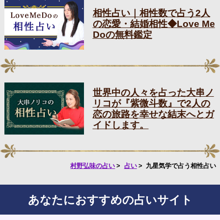
相性占い｜相性数で占う2人
の恋愛・結婚相性◆Love Me
Doの無料鑑定
世界中の人々を占った大串ノ
リコが『紫微斗数』で2人の
恋の旅路を幸せな結末へとガ
イドします。
村野弘味の占い
占い
九星気学で占う相性占い
あなたにおすすめの占いサイト