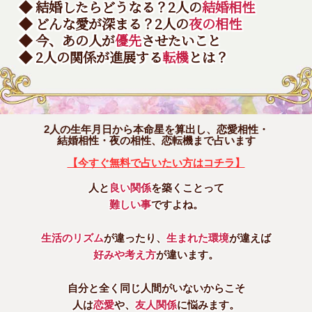
◆ 結婚したらどうなる？2人の
結婚相性
◆ どんな愛が深まる？2人の
夜の相性
◆ 今、あの人が
優先
させたいこと
◆ 2人の関係が進展する
転機
とは？
2人の生年月日から本命星を算出し、恋愛相性・
結婚相性・夜の相性、恋転機まで占います
【今すぐ無料で占いたい方はコチラ】
人と
良い関係
を築くことって
難しい事
ですよね。
生活のリズム
が違ったり、
生まれた環境
が違えば
好みや考え方
が違います。
自分と全く同じ人間がいないからこそ
人は
恋愛
や、
友人関係
に悩みます。