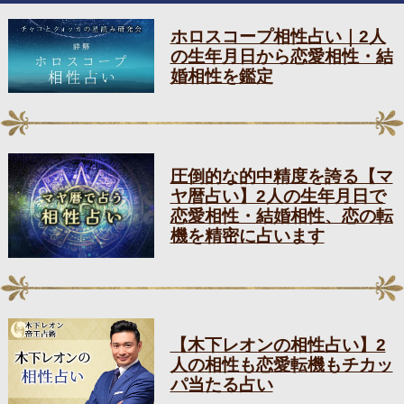
ホロスコープ相性占い｜2人
の生年月日から恋愛相性・結
婚相性を鑑定
圧倒的な的中精度を誇る【マ
ヤ暦占い】2人の生年月日で
恋愛相性・結婚相性、恋の転
機を精密に占います
【木下レオンの相性占い】2
人の相性も恋愛転機もチカッ
パ当たる占い