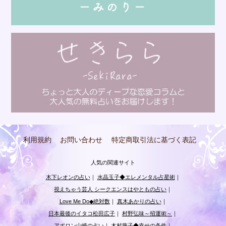
利用規約
お問い合わせ
特定商取引法に基づく表記
人気の関連サイト
木下レオンの占い
｜
水晶玉子◆エレメンタル占星術
｜
視えちゃう芸人 シークエンスはやともの占い
｜
Love Me Do◆絶対数
｜
真木あかりの占い
｜
日本最後のイタコ松田広子
｜
村野弘味～招運術～
｜
アポロン山崎の占い
｜
木村藤子◆幸せの条件
｜