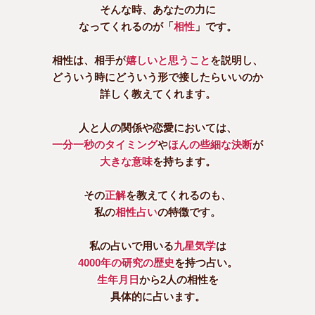
そんな時、あなたの力に
なってくれるのが「
相性
」です。
相性は、相手が
嬉しいと思うこと
を説明し、
どういう時にどういう形で接したらいいのか
詳しく教えてくれます。
人と人の関係や恋愛においては、
一分一秒のタイミング
や
ほんの些細な決断
が
大きな意味
を持ちます。
その
正解
を教えてくれるのも、
私の
相性占い
の特徴です。
私の占いで用いる
九星気学
は
4000年の研究の歴史
を持つ占い。
生年月日
から2人の相性を
具体的に占います。