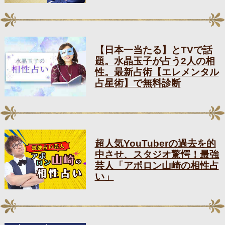
【日本一当たる】とTVで話
題。水晶玉子が占う2人の相
性。最新占術【エレメンタル
占星術】で無料診断
超人気YouTuberの過去を的
中させ、スタジオ驚愕！最強
芸人「アポロン山崎の相性占
い」