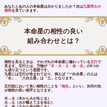
あなたとあの人の本命星は分かりましたか？次は
九星同士の
相性
を見ていきます。
本命星の相性の良い
組み合わせとは？
相性を見るときは、それぞれの本命星に備わっている
五行
で
見ます。五行とは、万物が「
木・火・土・金・水
」の5つか
ら成り立つという思想です。
九星には五行が含まれており、例えば「一白水星」の人は
「水」、「八白土星」は「土」となります。
五行説において良い相性のことを「
相生
」といい、矢印の先
が相性の良い相手となります。
木→火（木から火が生じる）
火→土（火が燃えて土を生む）
土→金（土から金が生じる）