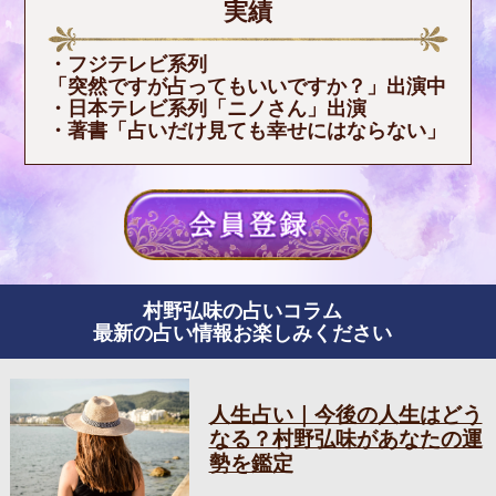
実績
・フジテレビ系列
「突然ですが占ってもいいですか？」出演中
・日本テレビ系列「ニノさん」出演
・著書「占いだけ見ても幸せにはならない」
村野弘味の占いコラム
最新の占い情報お楽しみください
人生占い｜今後の人生はどう
なる？村野弘味があなたの運
勢を鑑定