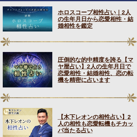
ホロスコープ相性占い｜2人
の生年月日から恋愛相性・結
婚相性を鑑定
圧倒的な的中精度を誇る【マ
ヤ暦占い】2人の生年月日で
恋愛相性・結婚相性、恋の転
機を精密に占います
【木下レオンの相性占い】2
人の相性も恋愛転機もチカッ
パ当たる占い