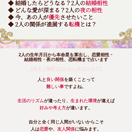
◆ 結婚したらどうなる？2人の
結婚相性
◆ どんな愛が深まる？2人の
夜の相性
◆ 今、あの人が
優先
させたいこと
◆ 2人の関係が進展する
転機
とは？
2人の生年月日から本命星を算出し、恋愛相性・
結婚相性・夜の相性、恋転機まで占います
【今すぐ無料で占いたい方はコチラ】
人と
良い関係
を築くことって
難しい事
ですよね。
生活のリズム
が違ったり、
生まれた環境
が違えば
好みや考え方
が違います。
自分と全く同じ人間がいないからこそ
人は
恋愛
や、
友人関係
に悩みます。