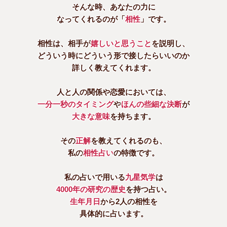
そんな時、あなたの力に
なってくれるのが「
相性
」です。
相性は、相手が
嬉しいと思うこと
を説明し、
どういう時にどういう形で接したらいいのか
詳しく教えてくれます。
人と人の関係や恋愛においては、
一分一秒のタイミング
や
ほんの些細な決断
が
大きな意味
を持ちます。
その
正解
を教えてくれるのも、
私の
相性占い
の特徴です。
私の占いで用いる
九星気学
は
4000年の研究の歴史
を持つ占い。
生年月日
から2人の相性を
具体的に占います。