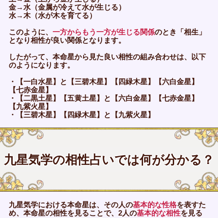
金→水（金属が冷えて水が生じる）
水→木（水が木を育てる）
このように、
一方からもう一方が生じる関係
のとき「相生」
となり相性が良い関係となります。
したがって、本命星から見た良い相性の組み合わせは、以下
のようになります。
・【一白水星】と【三碧木星】【四緑木星】【六白金星】
【七赤金星】
・【二黒土星】【五黄土星】と【六白金星】【七赤金星】
【九紫火星】
・【三碧木星】【四緑木星】と【九紫火星】
九星気学の相性占いでは何が分かる？
九星気学における本命星は、その人の
基本的な性格
を表すた
め、本命星の相性を見ることで、2人の
基本的な相性
を見る