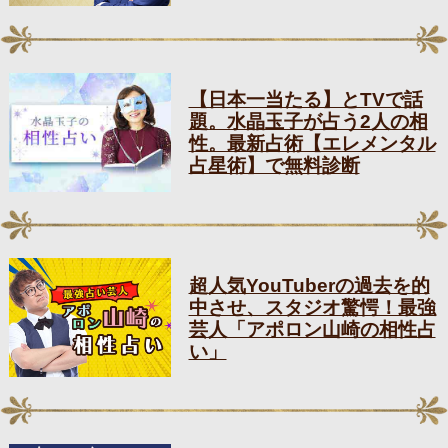
【日本一当たる】とTVで話
題。水晶玉子が占う2人の相
性。最新占術【エレメンタル
占星術】で無料診断
超人気YouTuberの過去を的
中させ、スタジオ驚愕！最強
芸人「アポロン山崎の相性占
い」