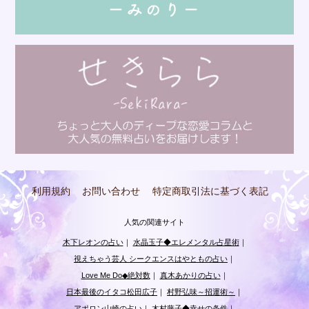
利用規約
お問い合わせ
特定商取引法に基づく表記
人気の関連サイト
木下レオンの占い
｜
水晶玉子◆エレメンタル占星術
｜
視えちゃう芸人 シークエンスはやともの占い
｜
Love Me Do◆絶対数
｜
真木あかりの占い
｜
日本最後のイタコ松田広子
｜
村野弘味～招運術～
｜
アポロン山崎の占い
｜
木村藤子◆幸せの条件
｜