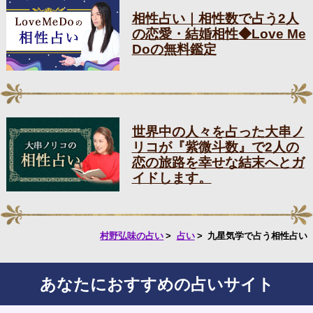
相性占い｜相性数で占う2人
の恋愛・結婚相性◆Love Me
Doの無料鑑定
世界中の人々を占った大串ノ
リコが『紫微斗数』で2人の
恋の旅路を幸せな結末へとガ
イドします。
村野弘味の占い
占い
九星気学で占う相性占い
あなたにおすすめの占いサイト