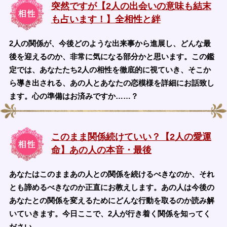
突然ですが【2人の出会いの意味も結末
も占います！】全相性と絆
2人の関係が、今後どのような出来事から進展し、どんな最
後を迎えるのか、非常に気になる部分かと思います。この鑑
定では、あなたたち2人の相性を徹底的に視ていき、そこか
ら導き出される、あの人とあなたの恋模様を詳細にお話致し
ます。心の準備はお済みですか……？
このまま関係続けていい？【2人の愛運
命】あの人の本音・最後
あなたはこのままあの人との関係を続けるべきなのか、それ
とも諦めるべきなのか正直にお教えします。あの人は今後の
あなたとの関係を変えるためにどんな行動を取るのか読み解
いていきます。今日ここで、2人が行き着く関係を知ってく
ださい。