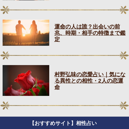
運命の人は誰？出会いの前
兆、時期・相手の特徴まで鑑
定
村野弘味の恋愛占い｜気にな
る異性との相性・2人の恋運
命
【おすすめサイト】相性占い