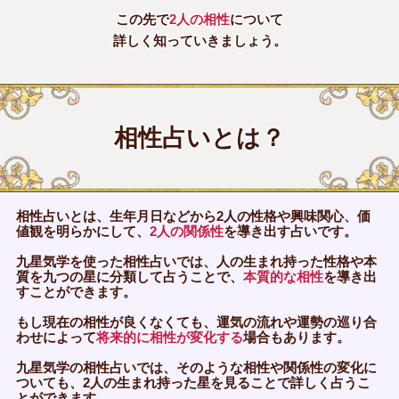
この先で
2人の相性
について
詳しく知っていきましょう。
相性占いとは？
相性占いとは、生年月日などから2人の性格や興味関心、価
値観を明らかにして、
2人の関係性
を導き出す占いです。
九星気学を使った相性占いでは、人の生まれ持った性格や本
質を九つの星に分類して占うことで、
本質的な相性
を導き出
すことができます。
もし現在の相性が良くなくても、運気の流れや運勢の巡り合
わせによって
将来的に相性が変化する
場合もあります。
九星気学の相性占いでは、そのような相性や関係性の変化に
ついても、2人の生まれ持った星を見ることで詳しく占うこ
とができます。