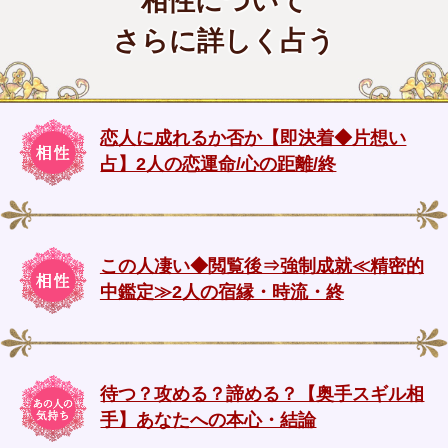
相性について
さらに詳しく占う
恋人に成れるか否か【即決着◆片想い
占】2人の恋運命/心の距離/終
この人凄い◆閲覧後⇒強制成就≪精密的
中鑑定≫2人の宿縁・時流・終
待つ？攻める？諦める？【奥手スギル相
手】あなたへの本心・結論