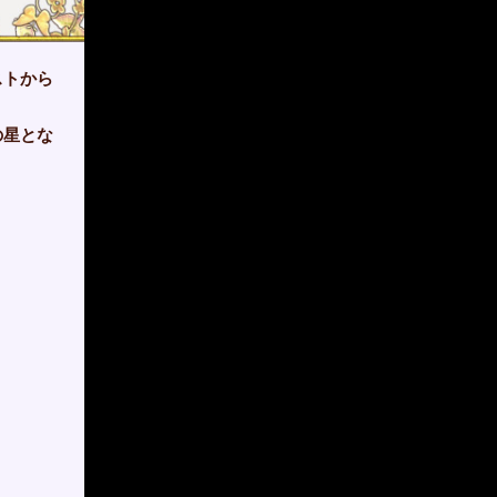
ストから
の星とな