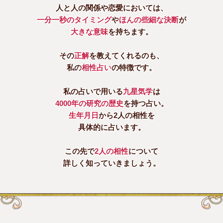
人と人の関係や恋愛においては、
一分一秒のタイミング
や
ほんの些細な決断
が
大きな意味
を持ちます。
その
正解
を教えてくれるのも、
私の
相性占い
の特徴です。
私の占いで用いる
九星気学
は
4000年の研究の歴史
を持つ占い。
生年月日
から2人の相性を
具体的に占います。
この先で
2人の相性
について
詳しく知っていきましょう。