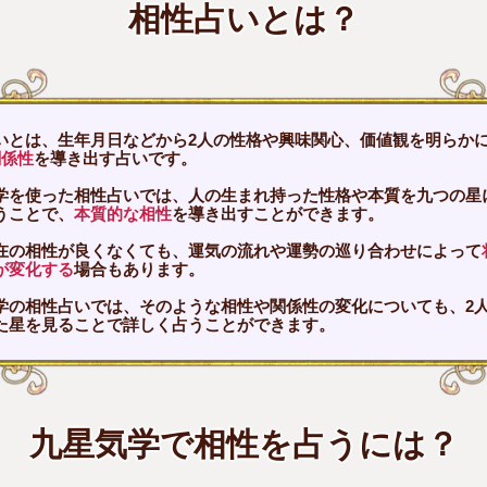
相性占いとは？
いとは、生年月日などから2人の性格や興味関心、価値観を明らか
関係性
を導き出す占いです。
学を使った相性占いでは、人の生まれ持った性格や本質を九つの星
うことで、
本質的な相性
を導き出すことができます。
在の相性が良くなくても、運気の流れや運勢の巡り合わせによって
が変化する
場合もあります。
学の相性占いでは、そのような相性や関係性の変化についても、2
た星を見ることで詳しく占うことができます。
九星気学で相性を占うには？