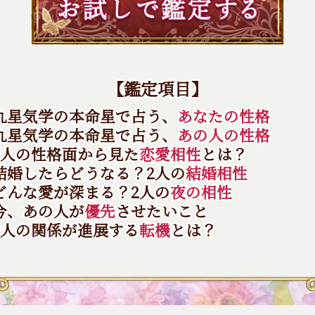
【鑑定項目】
 九星気学の本命星で占う、
あなたの性格
 九星気学の本命星で占う、
あの人の性格
2人の性格面から見た
恋愛相性
とは？
 結婚したらどうなる？2人の
結婚相性
 どんな愛が深まる？2人の
夜の相性
今、あの人が
優先
させたいこと
2人の関係が進展する
転機
とは？