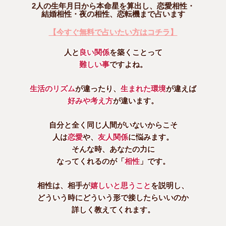
2人の生年月日から本命星を算出し、恋愛相性・
結婚相性・夜の相性、恋転機まで占います
【今すぐ無料で占いたい方はコチラ】
人と
良い関係
を築くことって
難しい事
ですよね。
生活のリズム
が違ったり、
生まれた環境
が違えば
好みや考え方
が違います。
自分と全く同じ人間がいないからこそ
人は
恋愛
や、
友人関係
に悩みます。
そんな時、あなたの力に
なってくれるのが「
相性
」です。
相性は、相手が
嬉しいと思うこと
を説明し、
どういう時にどういう形で接したらいいのか
詳しく教えてくれます。