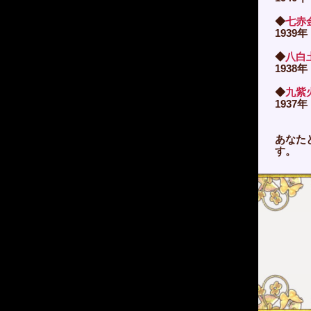
◆
七赤
1939年
◆
八白
1938年
◆
九紫
1937年
あなた
す。