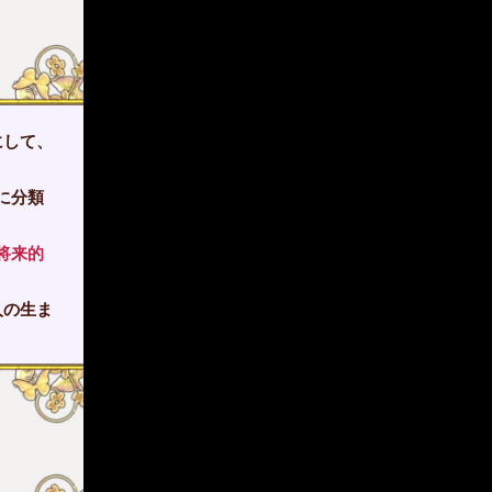
にして、
に分類
将来的
人の生ま