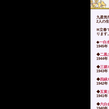
九星気
2人の
※立春
ります
◆
一白
1945年
◆
二黒
1944年
◆
三碧
1943年
◆
四緑
1942年
◆
五黄
1941年
◆
六白
1940年