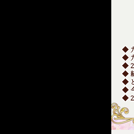
◆
◆
◆ 
◆
◆
◆ 
◆ 