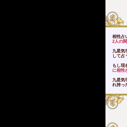
相性占
2人の
九星気
して占
もし現
に相性
九星気
れ持っ