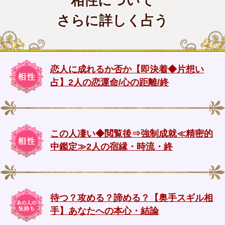
相性について
さらに詳しく占う
恋人に成れるか否か【即決着◆片想い
占】2人の恋運命/心の距離/終
この人凄い◆閲覧後⇒強制成就≪精密的
中鑑定≫2人の宿縁・時流・終
待つ？攻める？諦める？【奥手スギル相
手】あなたへの本心・結論