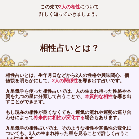
この先で
2人の相性
について
詳しく知っていきましょう。
相性占いとは？
相性占いとは、生年月日などから2人の性格や興味関心、価
値観を明らかにして、
2人の関係性
を導き出す占いです。
九星気学を使った相性占いでは、人の生まれ持った性格や本
質を九つの星に分類して占うことで、
本質的な相性
を導き出
すことができます。
もし現在の相性が良くなくても、運気の流れや運勢の巡り合
わせによって
将来的に相性が変化する
場合もあります。
九星気学の相性占いでは、そのような相性や関係性の変化に
ついても、2人の生まれ持った星を見ることで詳しく占うこ
とができます。