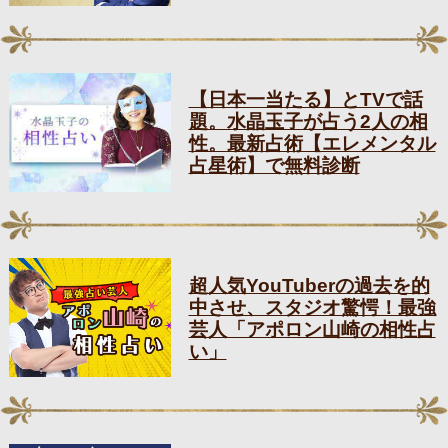
【日本一当たる】とTVで話
題。水晶玉子が占う2人の相
性。最新占術【エレメンタル
占星術】で無料診断
超人気YouTuberの過去を的
中させ、スタジオ驚愕！最強
芸人「アポロン山崎の相性占
い」