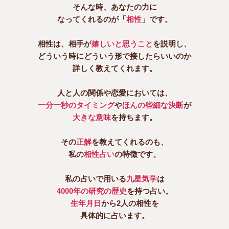
そんな時、あなたの力に
なってくれるのが「
相性
」です。
相性は、相手が
嬉しいと思うこと
を説明し、
どういう時にどういう形で接したらいいのか
詳しく教えてくれます。
人と人の関係や恋愛においては、
一分一秒のタイミング
や
ほんの些細な決断
が
大きな意味
を持ちます。
その
正解
を教えてくれるのも、
私の
相性占い
の特徴です。
私の占いで用いる
九星気学
は
4000年の研究の歴史
を持つ占い。
生年月日
から2人の相性を
具体的に占います。