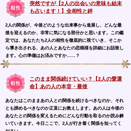
突然ですが【2人の出会いの意味も結末
も占います！】全相性と絆
2人の関係が、今後どのような出来事から進展し、どんな最
後を迎えるのか、非常に気になる部分かと思います。この鑑
定では、あなたたち2人の相性を徹底的に視ていき、そこか
ら導き出される、あの人とあなたの恋模様を詳細にお話致し
ます。心の準備はお済みですか……？
このまま関係続けていい？【2人の愛運
命】あの人の本音・最後
あなたはこのままあの人との関係を続けるべきなのか、それ
とも諦めるべきなのか正直にお教えします。あの人は今後の
あなたとの関係を変えるためにどんな行動を取るのか読み解
いていきます。今日ここで、2人が行き着く関係を知ってく
ださい。