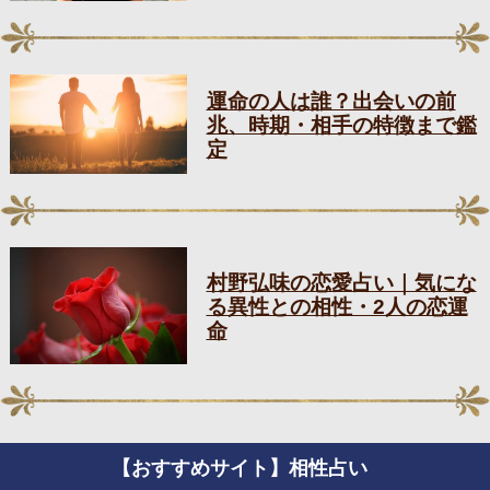
運命の人は誰？出会いの前
兆、時期・相手の特徴まで鑑
定
村野弘味の恋愛占い｜気にな
る異性との相性・2人の恋運
命
【おすすめサイト】相性占い