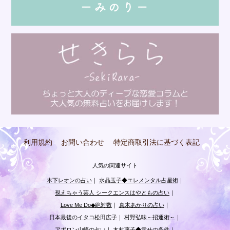
利用規約
お問い合わせ
特定商取引法に基づく表記
人気の関連サイト
木下レオンの占い
｜
水晶玉子◆エレメンタル占星術
｜
視えちゃう芸人 シークエンスはやともの占い
｜
Love Me Do◆絶対数
｜
真木あかりの占い
｜
日本最後のイタコ松田広子
｜
村野弘味～招運術～
｜
アポロン山崎の占い
｜
木村藤子◆幸せの条件
｜