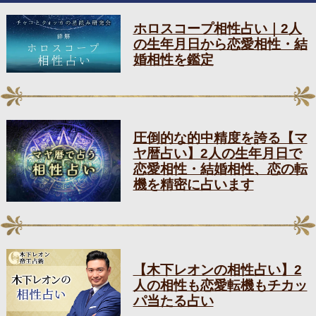
ホロスコープ相性占い｜2人
の生年月日から恋愛相性・結
婚相性を鑑定
圧倒的な的中精度を誇る【マ
ヤ暦占い】2人の生年月日で
恋愛相性・結婚相性、恋の転
機を精密に占います
【木下レオンの相性占い】2
人の相性も恋愛転機もチカッ
パ当たる占い