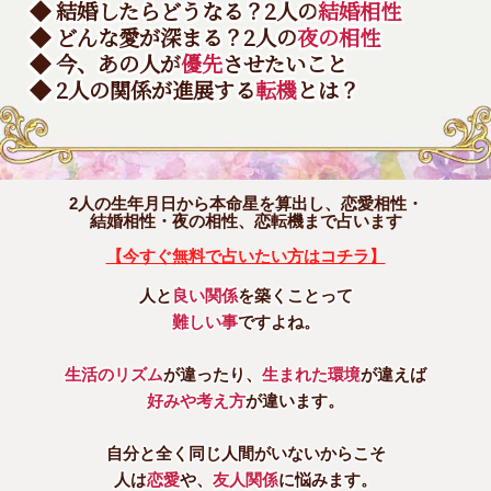
◆ 結婚したらどうなる？2人の
結婚相性
◆ どんな愛が深まる？2人の
夜の相性
◆ 今、あの人が
優先
させたいこと
◆ 2人の関係が進展する
転機
とは？
2人の生年月日から本命星を算出し、恋愛相性・
結婚相性・夜の相性、恋転機まで占います
【今すぐ無料で占いたい方はコチラ】
人と
良い関係
を築くことって
難しい事
ですよね。
生活のリズム
が違ったり、
生まれた環境
が違えば
好みや考え方
が違います。
自分と全く同じ人間がいないからこそ
人は
恋愛
や、
友人関係
に悩みます。