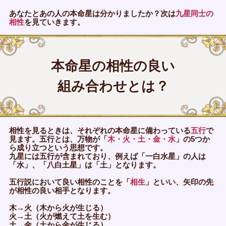
あなたとあの人の本命星は分かりましたか？次は
九星同士の
相性
を見ていきます。
本命星の相性の良い
組み合わせとは？
相性を見るときは、それぞれの本命星に備わっている
五行
で
見ます。五行とは、万物が「
木・火・土・金・水
」の5つか
ら成り立つという思想です。
九星には五行が含まれており、例えば「一白水星」の人は
「水」、「八白土星」は「土」となります。
五行説において良い相性のことを「
相生
」といい、矢印の先
が相性の良い相手となります。
木→火（木から火が生じる）
火→土（火が燃えて土を生む）
土→金（土から金が生じる）