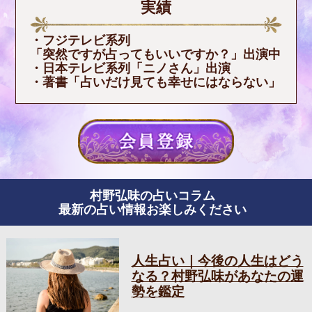
実績
・フジテレビ系列
「突然ですが占ってもいいですか？」出演中
・日本テレビ系列「ニノさん」出演
・著書「占いだけ見ても幸せにはならない」
村野弘味の占いコラム
最新の占い情報お楽しみください
人生占い｜今後の人生はどう
なる？村野弘味があなたの運
勢を鑑定