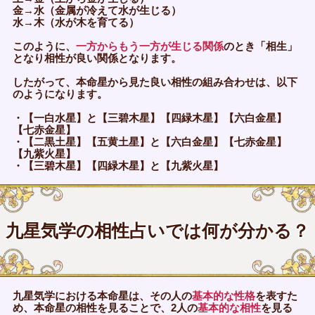
金→水（金属が冷えて水が生じる）
水→木（水が木を育てる）
このように、
一方からもう一方が生じる関係
のとき「相生」
となり相性が良い関係となります。
したがって、本命星から見た良い相性の組み合わせは、以下
のようになります。
・【一白水星】と【三碧木星】【四緑木星】【六白金星】
【七赤金星】
・【二黒土星】【五黄土星】と【六白金星】【七赤金星】
【九紫火星】
・【三碧木星】【四緑木星】と【九紫火星】
九星気学の相性占いでは何が分かる？
九星気学における本命星は、その人の
基本的な性格
を表すた
め、本命星の相性を見ることで、2人の
基本的な相性
を見る