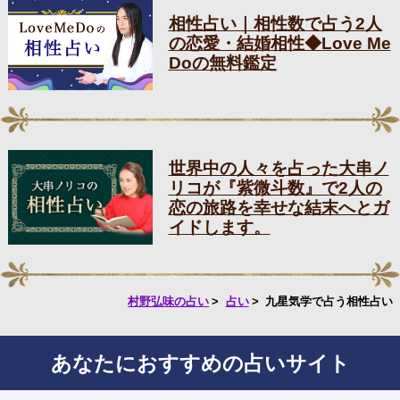
相性占い｜相性数で占う2人
の恋愛・結婚相性◆Love Me
Doの無料鑑定
世界中の人々を占った大串ノ
リコが『紫微斗数』で2人の
恋の旅路を幸せな結末へとガ
イドします。
村野弘味の占い
占い
九星気学で占う相性占い
あなたにおすすめの占いサイト