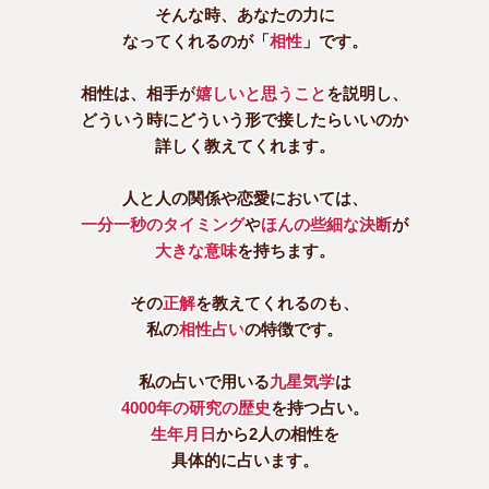
そんな時、あなたの力に
なってくれるのが「
相性
」です。
相性は、相手が
嬉しいと思うこと
を説明し、
どういう時にどういう形で接したらいいのか
詳しく教えてくれます。
人と人の関係や恋愛においては、
一分一秒のタイミング
や
ほんの些細な決断
が
大きな意味
を持ちます。
その
正解
を教えてくれるのも、
私の
相性占い
の特徴です。
私の占いで用いる
九星気学
は
4000年の研究の歴史
を持つ占い。
生年月日
から2人の相性を
具体的に占います。