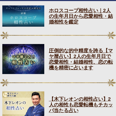
ホロスコープ相性占い｜2人
の生年月日から恋愛相性・結
婚相性を鑑定
圧倒的な的中精度を誇る【マ
ヤ暦占い】2人の生年月日で
恋愛相性・結婚相性、恋の転
機を精密に占います
【木下レオンの相性占い】2
人の相性も恋愛転機もチカッ
パ当たる占い