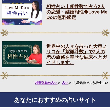
相性占い｜相性数で占う2人
の恋愛・結婚相性◆Love Me
Doの無料鑑定
世界中の人々を占った大串ノ
リコが『紫微斗数』で2人の
恋の旅路を幸せな結末へとガ
イドします。
村野弘味の占い
占い
九星気学で占う相性占い
あなたにおすすめの占いサイト