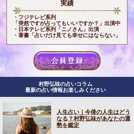
実績
・フジテレビ系列
「突然ですが占ってもいいですか？」出演中
・日本テレビ系列「ニノさん」出演
・著書「占いだけ見ても幸せにはならない」
村野弘味の占いコラム
最新の占い情報お楽しみください
人生占い｜今後の人生はどう
なる？村野弘味があなたの運
勢を鑑定