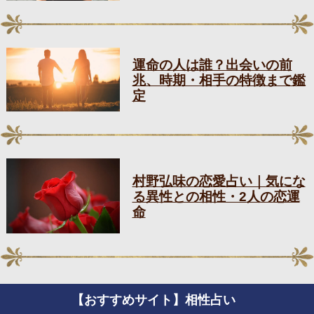
運命の人は誰？出会いの前
兆、時期・相手の特徴まで鑑
定
村野弘味の恋愛占い｜気にな
る異性との相性・2人の恋運
命
【おすすめサイト】相性占い