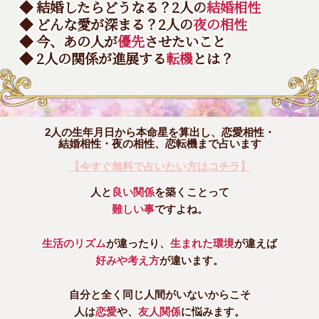
◆ 結婚したらどうなる？2人の
結婚相性
◆ どんな愛が深まる？2人の
夜の相性
◆ 今、あの人が
優先
させたいこと
◆ 2人の関係が進展する
転機
とは？
2人の生年月日から本命星を算出し、恋愛相性・
結婚相性・夜の相性、恋転機まで占います
【今すぐ無料で占いたい方はコチラ】
人と
良い関係
を築くことって
難しい事
ですよね。
生活のリズム
が違ったり、
生まれた環境
が違えば
好みや考え方
が違います。
自分と全く同じ人間がいないからこそ
人は
恋愛
や、
友人関係
に悩みます。