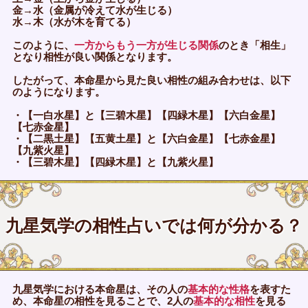
金→水（金属が冷えて水が生じる）
水→木（水が木を育てる）
このように、
一方からもう一方が生じる関係
のとき「相生」
となり相性が良い関係となります。
したがって、本命星から見た良い相性の組み合わせは、以下
のようになります。
・【一白水星】と【三碧木星】【四緑木星】【六白金星】
【七赤金星】
・【二黒土星】【五黄土星】と【六白金星】【七赤金星】
【九紫火星】
・【三碧木星】【四緑木星】と【九紫火星】
九星気学の相性占いでは何が分かる？
九星気学における本命星は、その人の
基本的な性格
を表すた
め、本命星の相性を見ることで、2人の
基本的な相性
を見る