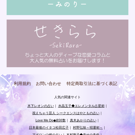
利用規約
お問い合わせ
特定商取引法に基づく表記
人気の関連サイト
木下レオンの占い
｜
水晶玉子◆エレメンタル占星術
｜
視えちゃう芸人 シークエンスはやともの占い
｜
Love Me Do◆絶対数
｜
真木あかりの占い
｜
日本最後のイタコ松田広子
｜
村野弘味～招運術～
｜
アポロン山崎の占い
｜
木村藤子◆幸せの条件
｜