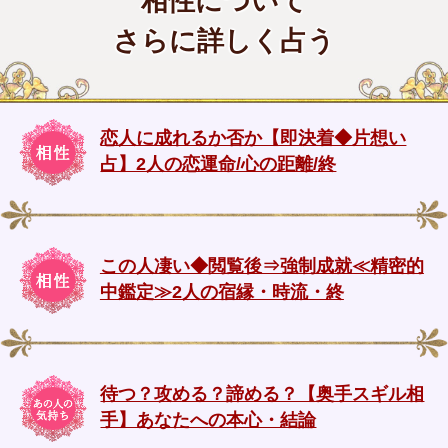
相性について
さらに詳しく占う
恋人に成れるか否か【即決着◆片想い
占】2人の恋運命/心の距離/終
この人凄い◆閲覧後⇒強制成就≪精密的
中鑑定≫2人の宿縁・時流・終
待つ？攻める？諦める？【奥手スギル相
手】あなたへの本心・結論