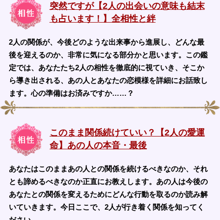
突然ですが【2人の出会いの意味も結末
も占います！】全相性と絆
2人の関係が、今後どのような出来事から進展し、どんな最
後を迎えるのか、非常に気になる部分かと思います。この鑑
定では、あなたたち2人の相性を徹底的に視ていき、そこか
ら導き出される、あの人とあなたの恋模様を詳細にお話致し
ます。心の準備はお済みですか……？
このまま関係続けていい？【2人の愛運
命】あの人の本音・最後
あなたはこのままあの人との関係を続けるべきなのか、それ
とも諦めるべきなのか正直にお教えします。あの人は今後の
あなたとの関係を変えるためにどんな行動を取るのか読み解
いていきます。今日ここで、2人が行き着く関係を知ってく
ださい。