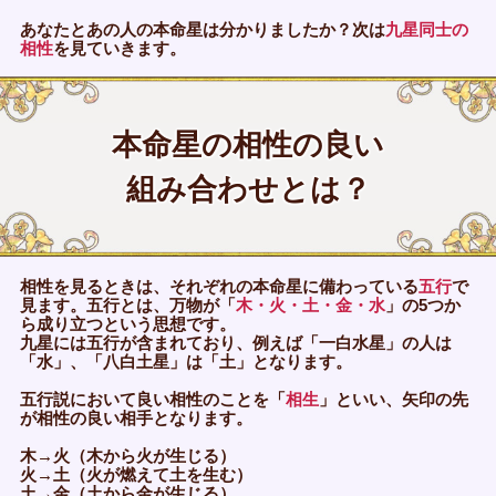
あなたとあの人の本命星は分かりましたか？次は
九星同士の
相性
を見ていきます。
本命星の相性の良い
組み合わせとは？
相性を見るときは、それぞれの本命星に備わっている
五行
で
見ます。五行とは、万物が「
木・火・土・金・水
」の5つか
ら成り立つという思想です。
九星には五行が含まれており、例えば「一白水星」の人は
「水」、「八白土星」は「土」となります。
五行説において良い相性のことを「
相生
」といい、矢印の先
が相性の良い相手となります。
木→火（木から火が生じる）
火→土（火が燃えて土を生む）
土→金（土から金が生じる）