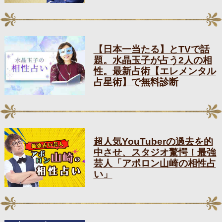
【日本一当たる】とTVで話
題。水晶玉子が占う2人の相
性。最新占術【エレメンタル
占星術】で無料診断
超人気YouTuberの過去を的
中させ、スタジオ驚愕！最強
芸人「アポロン山崎の相性占
い」