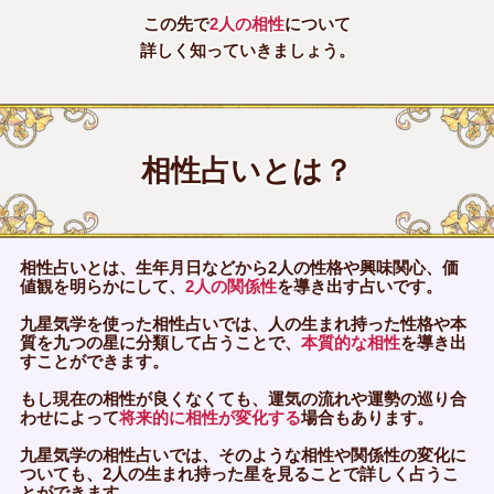
この先で
2人の相性
について
詳しく知っていきましょう。
相性占いとは？
相性占いとは、生年月日などから2人の性格や興味関心、価
値観を明らかにして、
2人の関係性
を導き出す占いです。
九星気学を使った相性占いでは、人の生まれ持った性格や本
質を九つの星に分類して占うことで、
本質的な相性
を導き出
すことができます。
もし現在の相性が良くなくても、運気の流れや運勢の巡り合
わせによって
将来的に相性が変化する
場合もあります。
九星気学の相性占いでは、そのような相性や関係性の変化に
ついても、2人の生まれ持った星を見ることで詳しく占うこ
とができます。