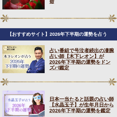
命
【おすすめサイト】2026年下半期の運勢を占う
占い番組で号泣者続出の凄腕
占い師【木下レオン】が
2026年下半期の運勢をドン
ズバ鑑定
日本一当たると話題の占い師
【水晶玉子】が生年月日から
2026年下半期の運勢を鑑定