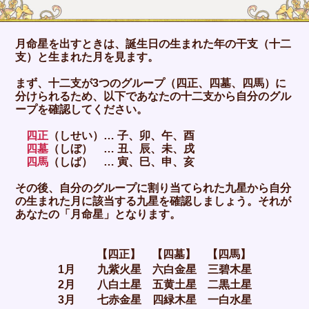
月命星を出すときは、誕生日の生まれた年の干支（十二
支）と生まれた月を見ます。
まず、十二支が3つのグループ（四正、四墓、四馬）に
分けられるため、以下であなたの十二支から自分のグル
ープを確認してください。
四正
（しせい）… 子、卯、午、酉
四墓
（しぼ） … 丑、辰、未、戌
四馬
（しば） … 寅、巳、申、亥
その後、自分のグループに割り当てられた九星から自分
の生まれた月に該当する九星を確認しましょう。それが
あなたの「月命星」となります。
【四正】 【四墓】 【四馬】
1月 九紫火星 六白金星 三碧木星
2月 八白土星 五黄土星 二黒土星
3月 七赤金星 四緑木星 一白水星