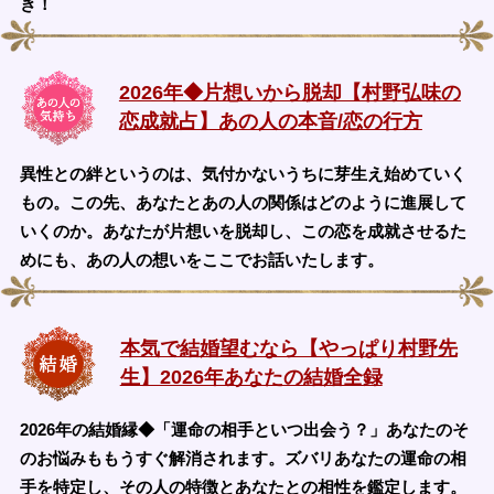
き！
2026年◆片想いから脱却【村野弘味の
恋成就占】あの人の本音/恋の行方
異性との絆というのは、気付かないうちに芽生え始めていく
もの。この先、あなたとあの人の関係はどのように進展して
いくのか。あなたが片想いを脱却し、この恋を成就させるた
めにも、あの人の想いをここでお話いたします。
本気で結婚望むなら【やっぱり村野先
生】2026年あなたの結婚全録
2026年の結婚縁◆「運命の相手といつ出会う？」あなたのそ
のお悩みももうすぐ解消されます。ズバリあなたの運命の相
手を特定し、その人の特徴とあなたとの相性を鑑定します。