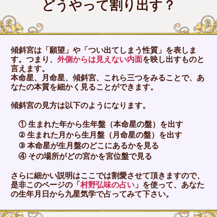
どうやって割り出す？
傾斜宮は「願望」や「つい出てしまう性質」を表しま
す。つまり、
外側からは見えない内面
を映し出すものと
言えます。
本命星、月命星、傾斜宮、これら三つをみることで、あ
なたの本質を細かく見ることができます。
傾斜宮の見方は以下のようになります。
① 生まれた年から生年盤（本命星の盤）を出す
② 生まれた月から生月盤（月命星の盤）を出す
③ 本命星が生月盤のどこにあるかを見る
④ その場所がどの宮かを宮位盤で見る
さらに細かい説明はここでは割愛させて頂きますので、
是非このページの「
村野弘味の占い
」を使って、あなた
の生年月日から九星気学で占ってみて下さい。