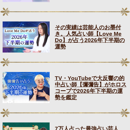
その実績は芸能人のお墨付
き。人気占い師【Love Me
Do】が占う2026年下半期の
運勢
TV・YouTubeで大反響の的
中占い師【彌彌告】がホロス
コープで2026年下半期の運
勢を鑑定
7万人占った最強占い芸人