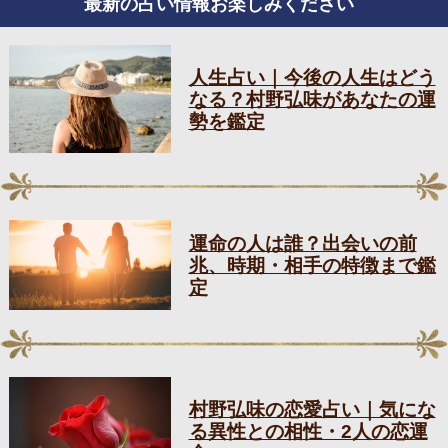
最新の占い情報お楽しみください
人生占い｜今後の人生はどう
なる？村野弘味があなたの運
勢を鑑定
運命の人は誰？出会いの前
兆、時期・相手の特徴まで鑑
定
村野弘味の恋愛占い｜気にな
る異性との相性・2人の恋運