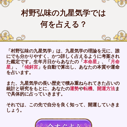
村野弘味の九星気学では
何を占える？
「村野弘味の九星気学」は、九星気学の理論を元に、誰
にでも分かりやすく、かつ詳しく占えるように考案され
た鑑定です。生年月日からあなたの「
本命星
」、「
月命
星
」、「
傾斜宮
」を自動で算出し、あなたの本質や運命
を占います。
また、九星気学の長い歴史で積み重ねられてきた占いの
統計と研究をもとに、あなたの
運勢
や
転機
、
開運方法
ま
で具体的に占っていきます。
それでは、この先で自分を良く知って、開運していきま
しょう。