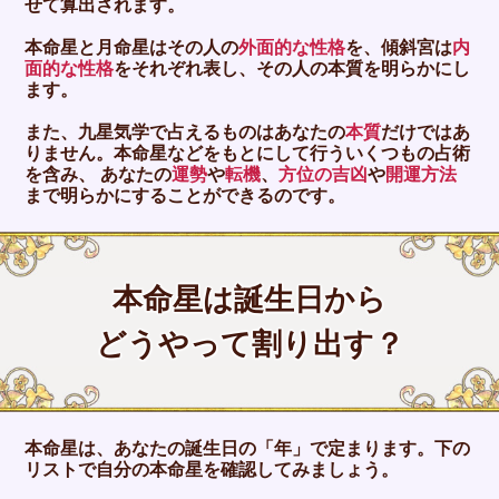
せて算出されます。
本命星と月命星はその人の
外面的な性格
を、傾斜宮は
内
面的な性格
をそれぞれ表し、その人の本質を明らかにし
ます。
また、九星気学で占えるものはあなたの
本質
だけではあ
りません。本命星などをもとにして行ういくつもの占術
を含み、 あなたの
運勢
や
転機
、
方位の吉凶
や
開運方法
まで明らかにすることができるのです。
本命星は誕生日から
どうやって割り出す？
本命星は、あなたの誕生日の「年」で定まります。下の
リストで自分の本命星を確認してみましょう。