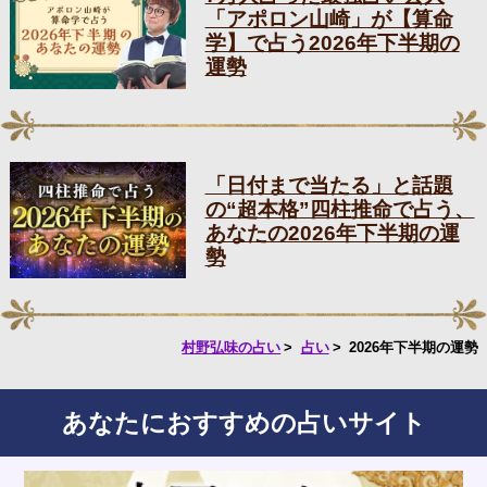
「アポロン山崎」が【算命
学】で占う2026年下半期の
運勢
「日付まで当たる」と話題
の“超本格”四柱推命で占う、
あなたの2026年下半期の運
勢
村野弘味の占い
占い
2026年下半期の運勢
あなたにおすすめの占いサイト