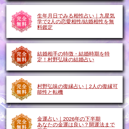
生年月日でみる相性占い｜九星気
学で2人の恋愛相性/結婚相性を無
料鑑定
結婚相手の特徴・結婚時期を特
定！村野弘味の結婚占い
村野弘味の復縁占い｜2人の復縁可
能性と転機
金運占い｜2026年の下半期
あなたの金運は良い？開運法まで