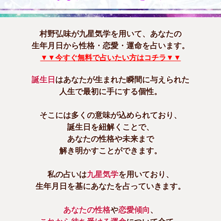
村野弘味が九星気学を用いて、あなたの
生年月日から性格・恋愛・運命を占います。
▼▼今すぐ無料で占いたい方はコチラ▼▼
誕生日
はあなたが生まれた瞬間に与えられた
人生で最初に手にする個性。
そこには多くの意味が込められており、
誕生日を紐解くことで、
あなたの性格や未来まで
解き明かすことができます。
私の占いは
九星気学
を用いており、
生年月日を基にあなたを占っていきます。
あなたの性格
や
恋愛傾向
、