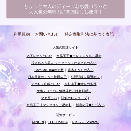
利用規約
お問い合わせ
特定商取引法に基づく表記
人気の関連サイト
木下レオンの占い
｜
水晶玉子◆エレメンタル占星術
｜
視えちゃう芸人 シークエンスはやともの占い
｜
Love Me Do◆絶対数
｜
真木あかりの占い
｜
日本最後のイタコ松田広子
｜
村野弘味～招運術～
｜
アポロン山崎の占い
｜
木村藤子◆幸せの条件
｜
大串ノリコの～紫微斗数と姓名判断～
｜
マヤ暦占い
｜
詳解ホロスコープ
｜
水晶玉子【マンダリン占星術】
｜
新宿の母◆公式占い
関連サービス
MINORI
｜
TECH MANIA
｜
せきらら-Sekirara-