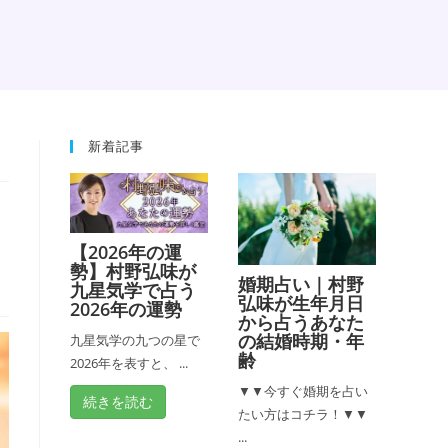
新着記事
【2026年の運
勢】村野弘味が
婚期占い｜村野
九星気学で占う
弘味が生年月日
2026年の運勢
から占うあなた
の結婚時期・年
九星気学の九つの星で
齢
2026年を表すと、 ...
▼▼今すぐ婚期を占い
続きを読む
たい方はコチラ！▼▼
...