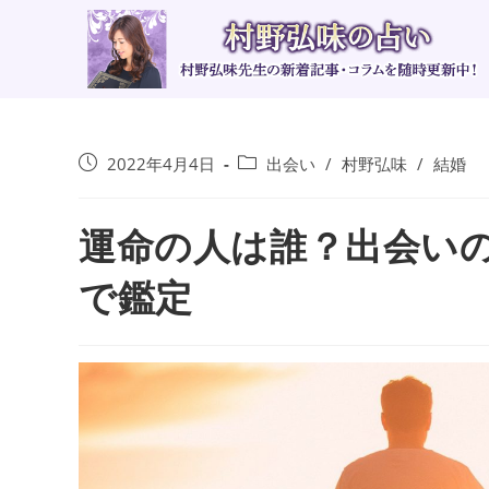
コ
ン
テ
ン
ツ
へ
投
投
2022年4月4日
出会い
/
村野弘味
/
結婚
ス
稿
稿
キ
公
カ
ッ
運命の人は誰？出会い
開
テ
日:
ゴ
プ
リ
で鑑定
ー: