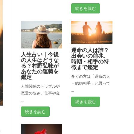
続きを読む
運命の人は誰？
人生占い｜今後
出会いの前兆、
の人生はどうな
時期・相手の特
る？村野弘味が
徴まで鑑定
あなたの運勢を
鑑定
多くの方は「運命の人
＝結婚相手」と思って
人間関係のトラブルや
...
恋愛の悩み、仕事や金
...
続きを読む
続きを読む
じ
ん