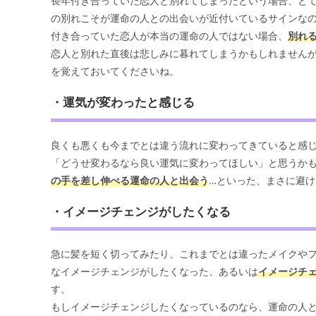
長年付き合っていた恋人と別れてしまったという場合、と
の別れこそが運命の人との出会いが近付いているサインな
付き合っていた恋人が本当の運命の人ではない場合、
別れ
恋人と別れた直後は悲しみに暮れてしまうかもしれません
を覚えておいてくださいね。
・運気が変わったと感じる
良くも悪くも今までとは違う流れに変わってきていると感
「どうせ変わるなら良い運気に変わってほしい」と思うか
の手を差し伸べる運命の人と出会う
…といった、まさに避
・イメージチェンジがしたくなる
急に髪を短く切ってみたり、これまでとは違ったメイクや
なイメージチェンジがしたくなった、あるいは
イメージチ
す。
もしイメージチェンジしたくなっているのなら、運命の人