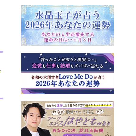
こ
と
い
う