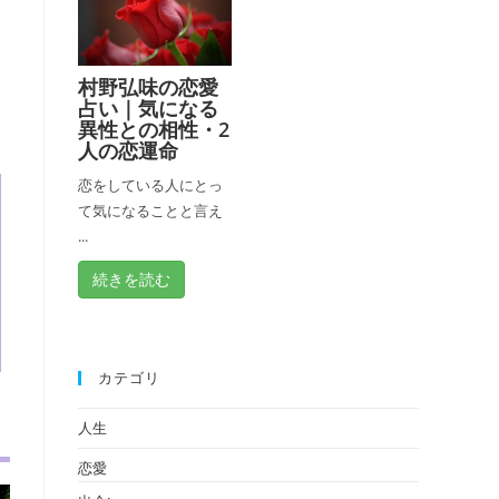
村野弘味の恋愛
占い｜気になる
異性との相性・2
人の恋運命
恋をしている人にとっ
て気になることと言え
...
続きを読む
カテゴリ
人生
恋愛