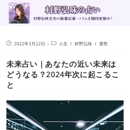
コ
ン
テ
ン
ツ
へ
投
投
2022年3月22日
人生
/
村野弘味
/
運勢
ス
稿
稿
キ
公
カ
ッ
未来占い｜あなたの近い未来は
開
テ
日:
ゴ
プ
どうなる？2024年次に起こるこ
リ
ー:
と