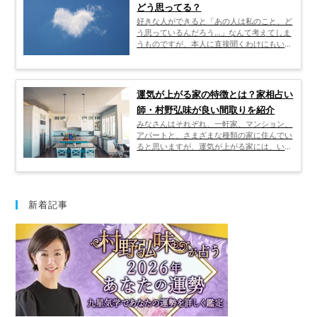
どう思ってる？
好きな人ができると「あの人は私のこと、ど
う思っているんだろう…」なんて考えてしま
うものですが、本人に直接聞くわけにもいか
ず一人で悩んでいる方も多いのではないでし
ょうか。 「あの人の気持ちが分かれば…」そ
んなことを思っている方のために、今回は片
思いの相手の気持ちを確かめる方法について
運気が上がる家の特徴とは？家相占い
ご紹介したいと思います。 「あの人の気持
師・村野弘味が良い間取りを紹介
ちが知りたい！」という方は、ぜひご参考に
してくださいね。
みなさんはそれぞれ、一軒家、マンション、
アパートと、さまざまな種類の家に住んでい
ると思いますが、運気が上がる家には、いっ
たいどんな特徴があるのでしょうか。 それ
を考えるためには、まず「家相」というもの
について、しっかりと理解する必要がありま
す。 では、そもそも家相とはどんなもの
で、風水とは何が違うのでしょうか。 家相
新着記事
の良い家とは、どんな家なのでしょうか。
ここでは、そういった家相の基礎知識をはじ
め、鬼門、裏鬼門、正中線、四隅線といった
専門用語の意味、水回り、玄関、窓について
どう考えたらいいのか、といったことまで
を、家相の専門家・村野弘味が解説していき
ます。 自宅の家相が気になる人や、これか
ら引っ越しをする、家を建てるという人は、
ぜひ参考にしてください。