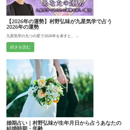
い
｜
【2026年の運勢】村野弘味が九星気学で占う
村
2026年の運勢
野
弘
九星気学の九つの星で2026年を表すと、 ...
味
続きを読む
が
教
え
る
金
運
ア
ッ
プ
の
婚期占い｜村野弘味が生年月日から占うあなたの
方
結婚時期・年齢
法