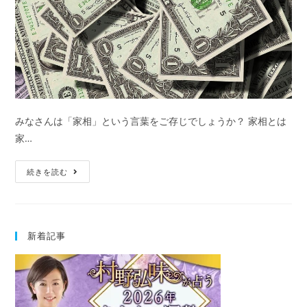
みなさんは「家相」という言葉をご存じでしょうか？ 家相とは
家…
2021
続きを読む
年
あ
な
新着記事
た
の
金
運
占