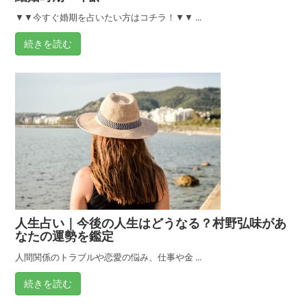
と
▼▼今すぐ婚期を占いたい方はコチラ！▼▼ ...
幸
続きを読む
せ
【無
料
占
い
あ
り】
人生占い｜今後の人生はどうなる？村野弘味があ
なたの運勢を鑑定
人間関係のトラブルや恋愛の悩み、仕事や金 ...
続きを読む