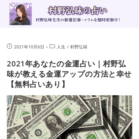
コ
ン
テ
ン
ツ
へ
投
投
2021年10月6日
人生
/
村野弘味
ス
稿
稿
キ
公
カ
2021年あなたの金運占い｜村野弘
ッ
開
テ
味が教える金運アップの方法と幸せ
日:
ゴ
プ
リ
【無料占いあり】
ー: