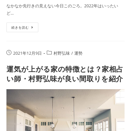
年
なかなか先行きの見えない今日このごろ。2022年はいったい
の
ど…
運
勢
2022
続きを読む
年
の
運
投
投
2021年12月9日
村野弘味
/
運勢
勢
稿
稿
｜
公
カ
運気が上がる家の特徴とは？家相占
村
開
テ
い師・村野弘味が良い間取りを紹介
野
日:
ゴ
リ
弘
ー:
味
の
占
い
｜
誕