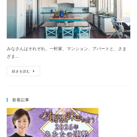
生
日
で
占
う
転
みなさんはそれぞれ、一軒家、マンション、アパートと、さま
機
ざま…
の
日
運
続きを読む
付
気
が
上
新着記事
が
る
家
の
特