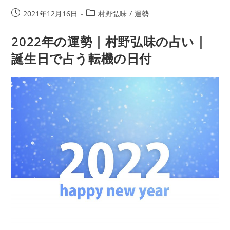
占
投
投
2021年12月16日
村野弘味
/
運勢
い
稿
稿
｜
公
カ
2022年の運勢｜村野弘味の占い｜
生
開
テ
誕生日で占う転機の日付
年
日:
ゴ
リ
月
ー:
日
で
わ
か
る
あ
な
た
の
性
格・
2024