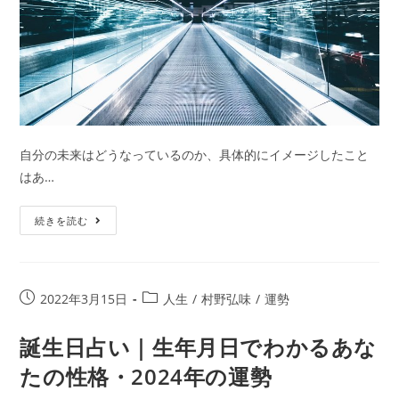
で
占
う
2026
年
の
運
自分の未来はどうなっているのか、具体的にイメージしたこと
勢
はあ…
未
続きを読む
来
占
い
投
投
2022年3月15日
人生
/
村野弘味
/
運勢
｜
稿
稿
あ
公
カ
誕生日占い｜生年月日でわかるあな
な
開
テ
たの性格・2024年の運勢
た
日:
ゴ
リ
の