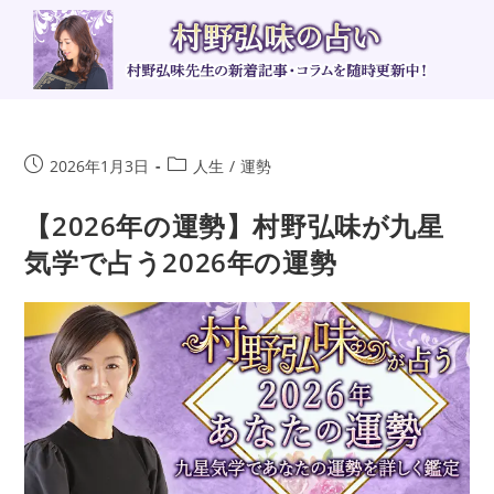
コ
ン
テ
ン
ツ
へ
投
投
2026年1月3日
人生
/
運勢
ス
稿
稿
キ
公
カ
【2026年の運勢】村野弘味が九星
ッ
開
テ
気学で占う2026年の運勢
日:
ゴ
プ
リ
ー: