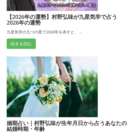
徴
と
【2026年の運勢】村野弘味が九星気学で占う
は？
2026年の運勢
家
相
九星気学の九つの星で2026年を表すと、 ...
占
続きを読む
い
師・
村
野
弘
味
が
良
い
間
婚期占い｜村野弘味が生年月日から占うあなたの
取
結婚時期・年齢
り