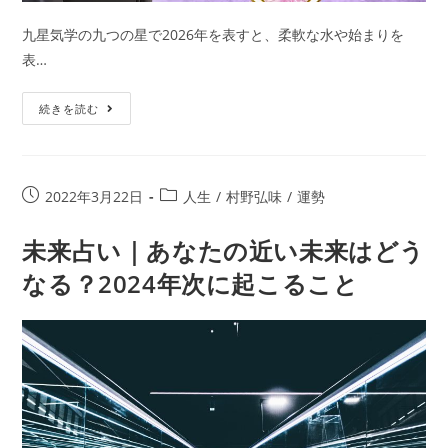
九星気学の九つの星で2026年を表すと、柔軟な水や始まりを
表…
【2026
続きを読む
年
の
運
投
投
2022年3月22日
人生
/
村野弘味
/
運勢
勢】
稿
稿
村
公
カ
未来占い｜あなたの近い未来はどう
野
開
テ
なる？2024年次に起こること
弘
日:
ゴ
リ
味
ー:
が
九
星
気
学