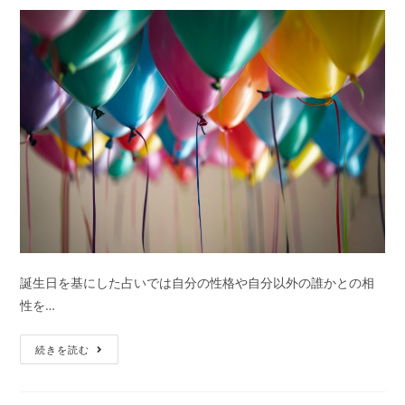
ー:
近
い
未
来
は
ど
う
な
る？
2024
年
次
誕生日を基にした占いでは自分の性格や自分以外の誰かとの相
に
性を…
起
こ
誕
続きを読む
る
生
こ
日
と