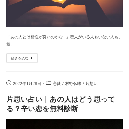
「あの人とは相性が良いのかな…」恋人がいる人もいない人も、
気…
相
続きを読む
性
占
い
投
投
2022年1月28日
恋愛
/
村野弘味
/
片想い
｜
稿
稿
村
公
カ
片思い占い｜あの人はどう思って
野
開
テ
る？辛い恋を無料診断
弘
日:
ゴ
リ
味
ー:
が
生