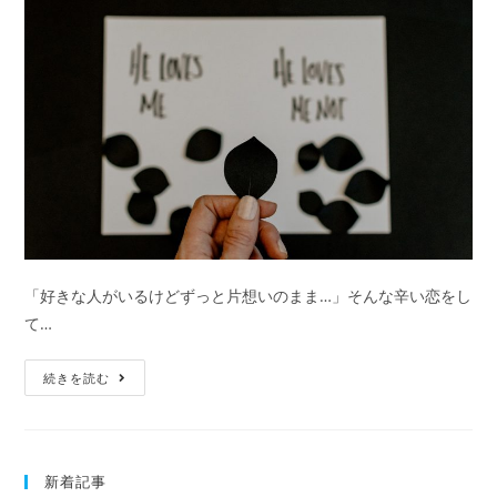
年
月
日
で
占
う
2
人
の
恋
「好きな人がいるけどずっと片想いのまま…」そんな辛い恋をし
愛
て…
相
性・
片
続きを読む
結
思
婚
い
相
占
性
新着記事
い