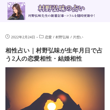
コ
ン
テ
ン
ツ
へ
投
投
2022年2月24日
恋愛
/
村野弘味
/
片想い
ス
稿
稿
キ
公
カ
相性占い｜村野弘味が生年月日で占
ッ
開
テ
う2人の恋愛相性・結婚相性
日:
ゴ
プ
リ
ー: