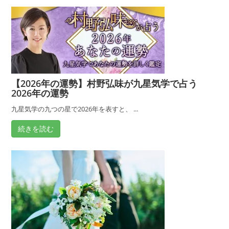
｜
あ
の
人
は
ど
【2026年の運勢】村野弘味が九星気学で占う
う
2026年の運勢
思
っ
九星気学の九つの星で2026年を表すと、 ...
て
続きを読む
る？
辛
い
恋
を
無
料
診