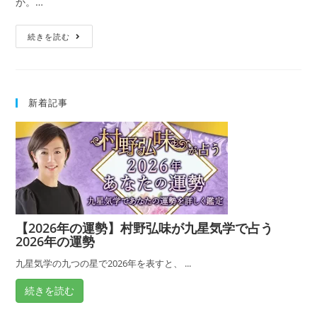
か。…
結
続きを読む
婚
占
い
新着記事
｜
あ
な
た
は
○
歳
【2026年の運勢】村野弘味が九星気学で占う
で
2026年の運勢
○○
さ
九星気学の九つの星で2026年を表すと、 ...
ん
続きを読む
と
結