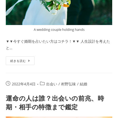
A wedding couple holding hands
▼▼今すぐ婚期を占いたい方はコチラ！▼▼ 人生設計を考えた
と…
婚
続きを読む
期
占
い
投
投
2022年4月4日
出会い
/
村野弘味
/
結婚
｜
稿
稿
村
公
カ
運命の人は誰？出会いの前兆、時
野
開
テ
期・相手の特徴まで鑑定
弘
日:
ゴ
リ
味
ー: