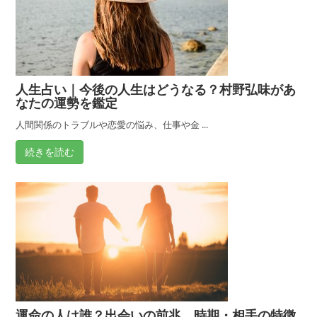
弘
味」
が
徹
底
人生占い｜今後の人生はどうなる？村野弘味があ
鑑
なたの運勢を鑑定
定
人間関係のトラブルや恋愛の悩み、仕事や金 ...
続きを読む
運命の人は誰？出会いの前兆、時期・相手の特徴