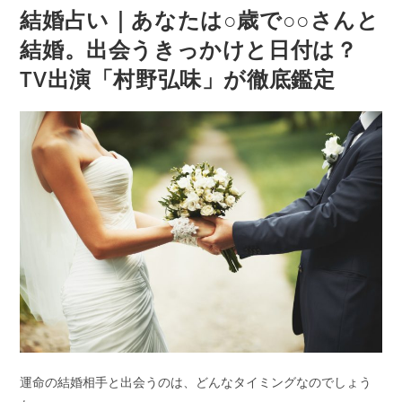
齢
公
カ
結婚占い｜あなたは○歳で○○さんと
出
開
テ
結婚。出会うきっかけと日付は？
会
日:
ゴ
リ
い
TV出演「村野弘味」が徹底鑑定
ー:
の
前
兆、
時
期・
相
手
の
特
徴
ま
で
鑑
定
運命の結婚相手と出会うのは、どんなタイミングなのでしょう