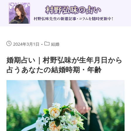
コ
ン
テ
ン
ツ
へ
投
投
2024年3月1日
結婚
ス
稿
稿
キ
公
カ
婚期占い｜村野弘味が生年月日から
ッ
開
テ
占うあなたの結婚時期・年齢
日:
ゴ
プ
リ
ー: