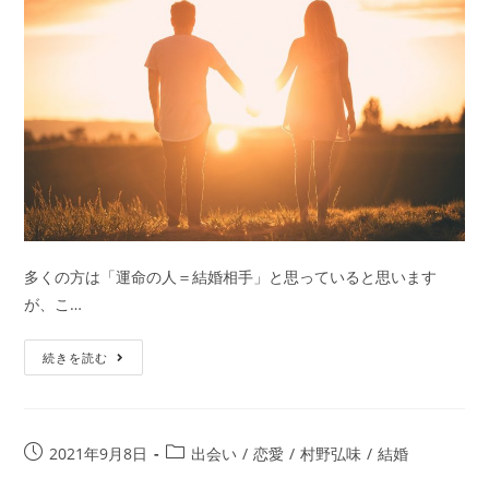
が
生
年
月
日
か
ら
占
う
あ
な
多くの方は「運命の人＝結婚相手」と思っていると思います
た
が、こ…
の
運
結
続きを読む
命
婚
の
時
人
期・
投
投
2021年9月8日
出会い
/
恋愛
/
村野弘味
/
結婚
は
年
稿
稿
誰？