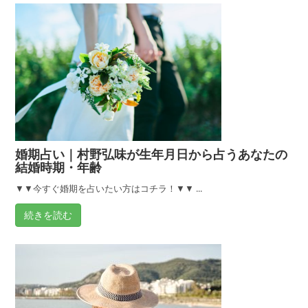
婚。
出
会
う
き
っ
か
け
婚期占い｜村野弘味が生年月日から占うあなたの
と
結婚時期・年齢
日
付
▼▼今すぐ婚期を占いたい方はコチラ！▼▼ ...
は？
続きを読む
TV
出
演
「村
野