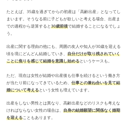
たとえば、35歳を過ぎてからの初産は「高齢出産」となってし
まいます。そうなる前に子どもが欲しいと考える場合、出産ま
での過程から逆算すると
30歳前後
で結婚することになるでしょ
う。
出産に関する理由の他にも、周囲の友人や知人が30歳を迎える
頃を境にどんどん結婚していき、
自分だけが取り残されていく
ことに焦りを感じて結婚を意識し始める
というケースも。
ただ、現在は女性が結婚や出産後も仕事を続けるという働き方
が当たり前になってきているため、
仕事との兼ね合いを見て結
婚について考える
という女性も増えています。
出産をしない男性とは異なり、高齢出産などのリスクも考えな
ければならない女性の場合は、
自身の結婚願望に関係なく婚期
を迎える
こともあります。