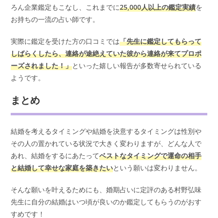
ろん企業鑑定もこなし、これまでに
25,000人以上の鑑定実績
を
お持ちの一流の占い師です。
実際に鑑定を受けた方の口コミでは
「先生に鑑定してもらって
しばらくしたら、連絡が途絶えていた彼から連絡が来てプロポ
ーズされました！」
といった嬉しい報告が多数寄せられている
ようです。
まとめ
結婚を考えるタイミングや結婚を決意するタイミングは性別や
その人の置かれている状況で大きく変わりますが、どんな人で
あれ、結婚をするにあたって
ベストなタイミングで運命の相手
と結婚して幸せな家庭を築きたい
という願いは変わりません。
そんな願いを叶えるためにも、婚期占いに定評のある村野弘味
先生に自分の結婚はいつ頃が良いのか鑑定してもらうのがおす
すめです！