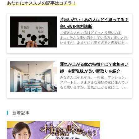
あなたにオススメの記事はコチラ！
片思い占い｜あの人はどう思ってる？
辛い恋を無料診断
「好きな人がいるけどずっと片想いのま
ま…」そんな辛い恋をしている方も多いと思
いますが、あまりにも辛すぎると恋愛に対し
て憶病になってしまいそうですよね。 片想
いをしている期間もドキドキしながら楽しめ
る恋は良いですが、辛く苦しい思いが続くと
いう片思いの場合は、自分の心が壊れてしま
運気が上がる家の特徴とは？家相占い
う前に状況に応じた対処法が必要です。 そ
師・村野弘味が良い間取りを紹介
こで今回は、片想いが辛くなってしまう原因
とその対処法についてご紹介したいと思いま
みなさんはそれぞれ、一軒家、マンション、
す。
アパートと、さまざまな種類の家に住んでい
ると思いますが、運気が上がる家には、いっ
たいどんな特徴があるのでしょうか。 それ
を考えるためには、まず「家相」というもの
について、しっかりと理解する必要がありま
す。 では、そもそも家相とはどんなもの
で、風水とは何が違うのでしょうか。 家相
新着記事
の良い家とは、どんな家なのでしょうか。
ここでは、そういった家相の基礎知識をはじ
め、鬼門、裏鬼門、正中線、四隅線といった
専門用語の意味、水回り、玄関、窓について
どう考えたらいいのか、といったことまで