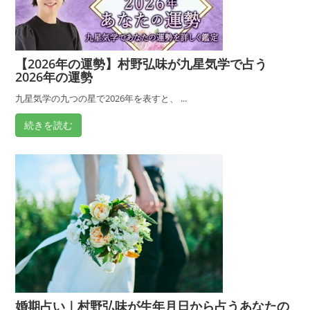
を、家相の専門家・村野弘味が解説していき
ます。 自宅の家相が気になる人や、これか
ら引っ越しをする、家を建てるという人は、
ぜひ参考にしてください。
【2026年の運勢】村野弘味が九星気学で占う
2026年の運勢
九星気学の九つの星で2026年を表すと、 ...
続きを読む
婚期占い｜村野弘味が生年月日から占うあなたの