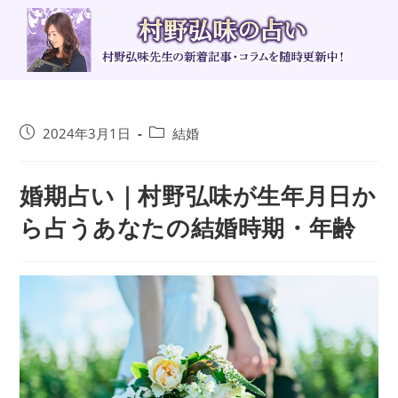
コ
ン
テ
ン
ツ
へ
投
投
2024年3月1日
結婚
ス
稿
稿
キ
公
カ
ッ
婚期占い｜村野弘味が生年月日か
開
テ
日:
ゴ
プ
ら占うあなたの結婚時期・年齢
リ
ー: