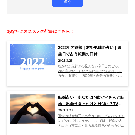
あなたにオススメの記事はこちら！
2022年の運勢｜村野弘味の占い｜誕
生日で占う転機の日付
2021.3.23
なかなか先行きの見えない今日このごろ。
2022年はいったいどんな年になるのでしょ
うか。 同時に、2022年の自分の運勢につい
ても気になっている人が多いでしょう。 こ
こでは、2022年がどういう年になるのか、
また2022年の運気の流れについても解説し
ていきます。 さらに、具体的に2022年の運
結婚占い｜あなたは○歳で○○さんと結
勢や重要な転機などについて知りたい人のた
婚。出会うきっかけと日付は？TV出
めに、村野弘味先生について解説します。
2022年の運勢が気になっている人は、ぜひ
演「村野弘味」が徹底鑑定
2021.3.23
ご一読ください。
運命の結婚相手と出会うのは、どんなタイミ
ングなのでしょうか。 ここでは、運命の人
と出会う前によくみられる前兆やきっかけに
ついて解説します。 また、将来結婚する運
命の人にはどんな特徴があるのかも、知って