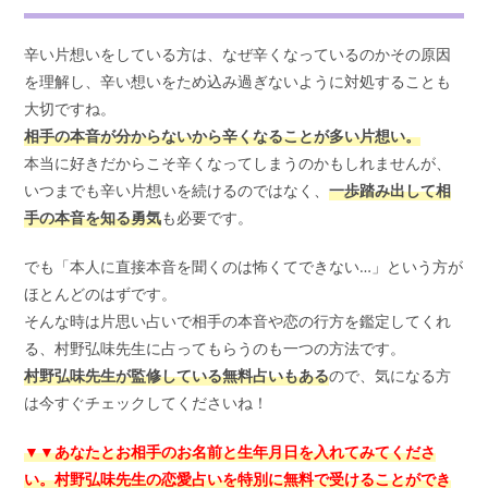
辛い片想いをしている方は、なぜ辛くなっているのかその原因
を理解し、辛い想いをため込み過ぎないように対処することも
大切ですね。
相手の本音が分からないから辛くなることが多い片想い。
本当に好きだからこそ辛くなってしまうのかもしれませんが、
いつまでも辛い片想いを続けるのではなく、
一歩踏み出して相
手の本音を知る勇気
も必要です。
でも「本人に直接本音を聞くのは怖くてできない…」という方が
ほとんどのはずです。
そんな時は片思い占いで相手の本音や恋の行方を鑑定してくれ
る、村野弘味先生に占ってもらうのも一つの方法です。
村野弘味先生が監修している無料占いもある
ので、気になる方
は今すぐチェックしてくださいね！
▼▼あなたとお相手のお名前と生年月日を入れてみてくださ
い。村野弘味先生の恋愛占いを特別に無料で受けることができ