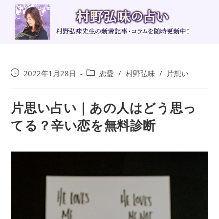
コ
ン
テ
ン
ツ
へ
投
投
2022年1月28日
恋愛
/
村野弘味
/
片想い
ス
稿
稿
キ
公
カ
ッ
片思い占い｜あの人はどう思っ
開
テ
日:
ゴ
プ
てる？辛い恋を無料診断
リ
ー: