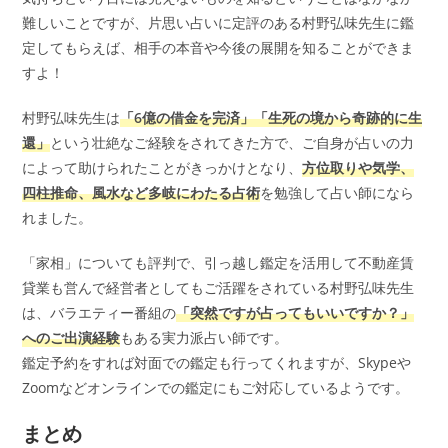
難しいことですが、片思い占いに定評のある村野弘味先生に鑑
定してもらえば、相手の本音や今後の展開を知ることができま
すよ！
村野弘味先生は
「6億の借金を完済」「生死の境から奇跡的に生
還」
という壮絶なご経験をされてきた方で、ご自身が占いの力
によって助けられたことがきっかけとなり、
方位取りや気学、
四柱推命、風水など多岐にわたる占術
を勉強して占い師になら
れました。
「家相」についても評判で、引っ越し鑑定を活用して不動産賃
貸業も営んで経営者としてもご活躍をされている村野弘味先生
は、バラエティー番組の
「突然ですが占ってもいいですか？」
へのご出演経験
もある実力派占い師です。
鑑定予約をすれば対面での鑑定も行ってくれますが、Skypeや
Zoomなどオンラインでの鑑定にもご対応しているようです。
まとめ