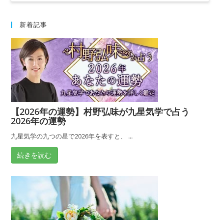
おきたいですね。 すでに出会った相手と結
婚すべきなのか迷っている人や、まだそうい
う相手とめぐり会っていない人のために、運
新着記事
命の人の特徴についても解説します。 さら
に、それでも結婚のチャンスが訪れない、と
いう人にすすめの占い師、村野弘味先生のプ
ロフィールや鑑定の依頼方法などについても
ご紹介します。
【2026年の運勢】村野弘味が九星気学で占う
2026年の運勢
九星気学の九つの星で2026年を表すと、 ...
続きを読む