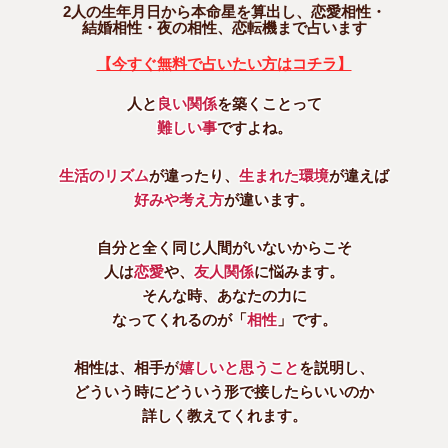
2人の生年月日から本命星を算出し、恋愛相性・
結婚相性・夜の相性、恋転機まで占います
【今すぐ無料で占いたい方はコチラ】
人と
良い関係
を築くことって
難しい事
ですよね。
生活のリズム
が違ったり、
生まれた環境
が違えば
好みや考え方
が違います。
自分と全く同じ人間がいないからこそ
人は
恋愛
や、
友人関係
に悩みます。
そんな時、あなたの力に
なってくれるのが「
相性
」です。
相性は、相手が
嬉しいと思うこと
を説明し、
どういう時にどういう形で接したらいいのか
詳しく教えてくれます。