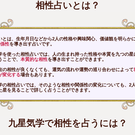
相性占いとは？
いとは、生年月日などから2人の性格や興味関心、価値観を明らか
関係性
を導き出す占いです。
学を使った相性占いでは、人の生まれ持った性格や本質を九つの星
うことで、
本質的な相性
を導き出すことができます。
在の相性が良くなくても、運気の流れや運勢の巡り合わせによって
が変化する
場合もあります。
学の相性占いでは、そのような相性や関係性の変化についても、2
た星を見ることで詳しく占うことができます。
九星気学で相性を占うには？