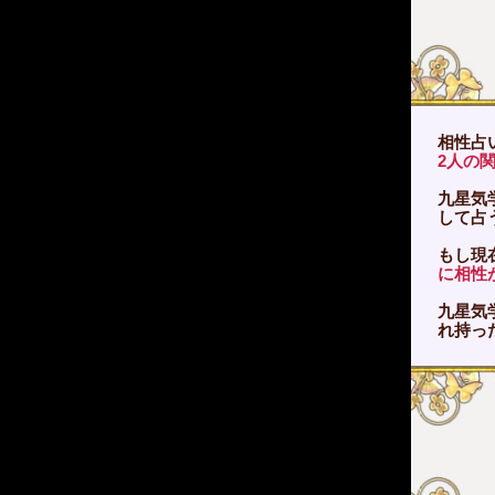
相性占
2人の
九星気
して占
もし現
に相性
九星気
れ持っ