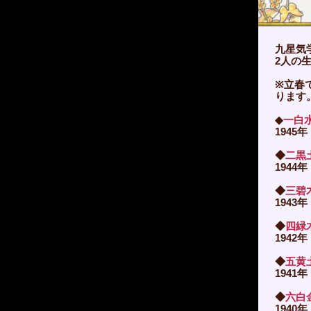
九星気
2人の
※立春
ります
◆
一白
1945年
◆
二黒
1944年
◆
三碧
1943年
◆
四緑
1942年
◆
五黄
1941年
◆
六白
1940年