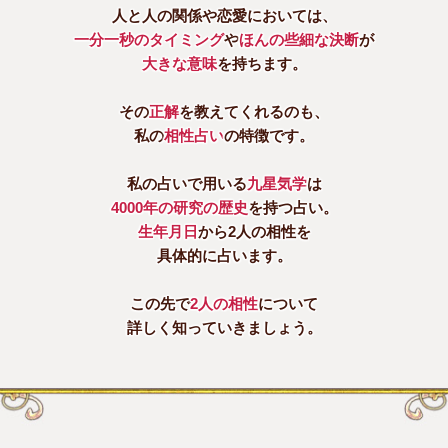
人と人の関係や恋愛においては、
一分一秒のタイミング
や
ほんの些細な決断
が
大きな意味
を持ちます。
その
正解
を教えてくれるのも、
私の
相性占い
の特徴です。
私の占いで用いる
九星気学
は
4000年の研究の歴史
を持つ占い。
生年月日
から2人の相性を
具体的に占います。
この先で
2人の相性
について
詳しく知っていきましょう。