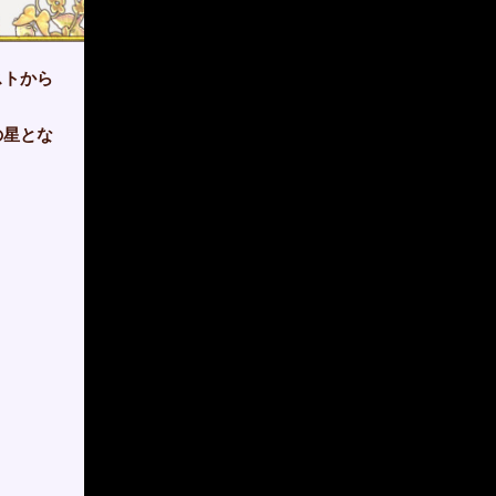
ストから
の星とな