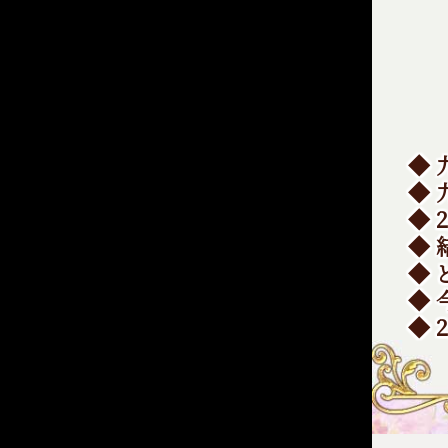
◆
◆
◆ 
◆
◆
◆ 
◆ 