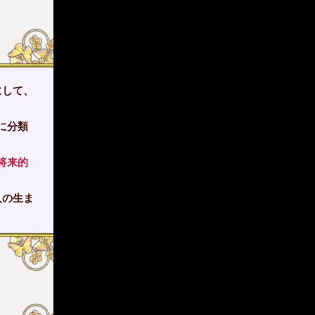
にして、
に分類
将来的
人の生ま