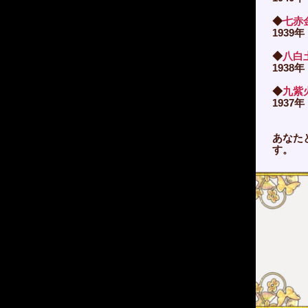
◆
七赤
1939年
◆
八白
1938年
◆
九紫
1937年
あなた
す。