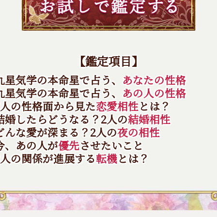
【鑑定項目】
 九星気学の本命星で占う、
あなたの性格
 九星気学の本命星で占う、
あの人の性格
2人の性格面から見た
恋愛相性
とは？
 結婚したらどうなる？2人の
結婚相性
 どんな愛が深まる？2人の
夜の相性
今、あの人が
優先
させたいこと
2人の関係が進展する
転機
とは？