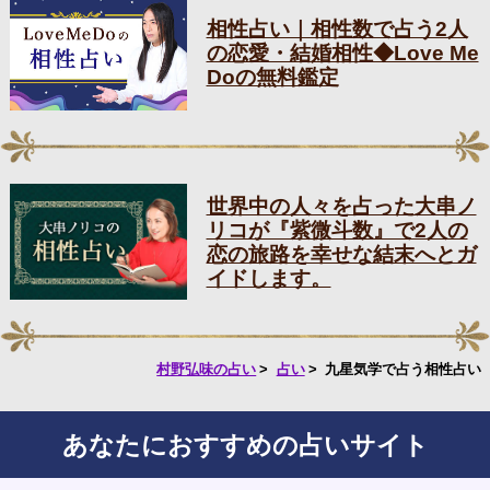
相性占い｜相性数で占う2人
の恋愛・結婚相性◆Love Me
Doの無料鑑定
世界中の人々を占った大串ノ
リコが『紫微斗数』で2人の
恋の旅路を幸せな結末へとガ
イドします。
村野弘味の占い
占い
九星気学で占う相性占い
あなたにおすすめの占いサイト