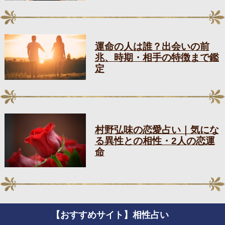
運命の人は誰？出会いの前
兆、時期・相手の特徴まで鑑
定
村野弘味の恋愛占い｜気にな
る異性との相性・2人の恋運
命
【おすすめサイト】相性占い