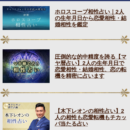
ホロスコープ相性占い｜2人
の生年月日から恋愛相性・結
婚相性を鑑定
圧倒的な的中精度を誇る【マ
ヤ暦占い】2人の生年月日で
恋愛相性・結婚相性、恋の転
機を精密に占います
【木下レオンの相性占い】2
人の相性も恋愛転機もチカッ
パ当たる占い