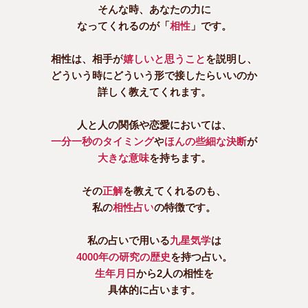
そんな時、あなたの力に
なってくれるのが「
相性
」です。
相性は、相手が
嬉しいと思うこと
を説明し、
どういう時にどういう形で接したらいいのか
詳しく教えてくれます。
人と人の関係や恋愛においては、
一分一秒のタイミング
や
ほんの些細な決断
が
大きな意味
を持ちます。
その
正解
を教えてくれるのも、
私の
相性占い
の特徴です。
私の占いで用いる
九星気学
は
4000年の研究の歴史
を持つ占い。
生年月日
から2人の相性を
具体的に占います。