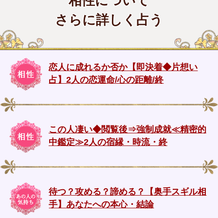
相性について
さらに詳しく占う
恋人に成れるか否か【即決着◆片想い
占】2人の恋運命/心の距離/終
この人凄い◆閲覧後⇒強制成就≪精密的
中鑑定≫2人の宿縁・時流・終
待つ？攻める？諦める？【奥手スギル相
手】あなたへの本心・結論