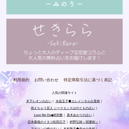
利用規約
お問い合わせ
特定商取引法に基づく表記
人気の関連サイト
木下レオンの占い
｜
水晶玉子◆エレメンタル占星術
｜
視えちゃう芸人 シークエンスはやともの占い
｜
Love Me Do◆絶対数
｜
真木あかりの占い
｜
日本最後のイタコ松田広子
｜
村野弘味～招運術～
｜
アポロン山崎の占い
｜
木村藤子◆幸せの条件
｜