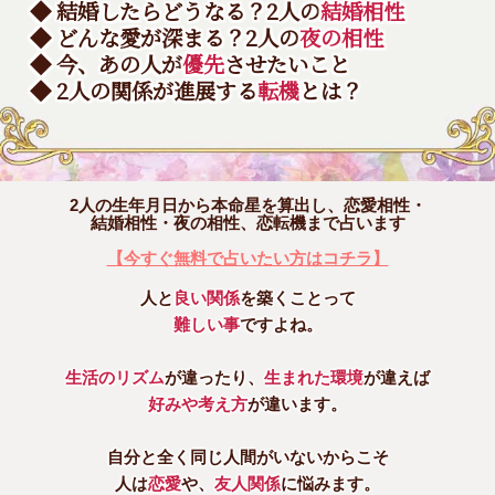
◆ 結婚したらどうなる？2人の
結婚相性
◆ どんな愛が深まる？2人の
夜の相性
◆ 今、あの人が
優先
させたいこと
◆ 2人の関係が進展する
転機
とは？
2人の生年月日から本命星を算出し、恋愛相性・
結婚相性・夜の相性、恋転機まで占います
【今すぐ無料で占いたい方はコチラ】
人と
良い関係
を築くことって
難しい事
ですよね。
生活のリズム
が違ったり、
生まれた環境
が違えば
好みや考え方
が違います。
自分と全く同じ人間がいないからこそ
人は
恋愛
や、
友人関係
に悩みます。