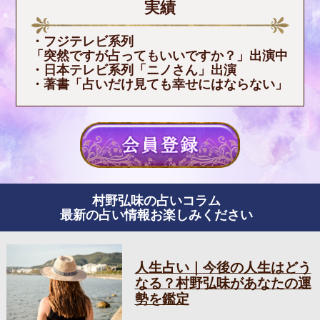
実績
・フジテレビ系列
「突然ですが占ってもいいですか？」出演中
・日本テレビ系列「ニノさん」出演
・著書「占いだけ見ても幸せにはならない」
村野弘味の占いコラム
最新の占い情報お楽しみください
人生占い｜今後の人生はどう
なる？村野弘味があなたの運
勢を鑑定