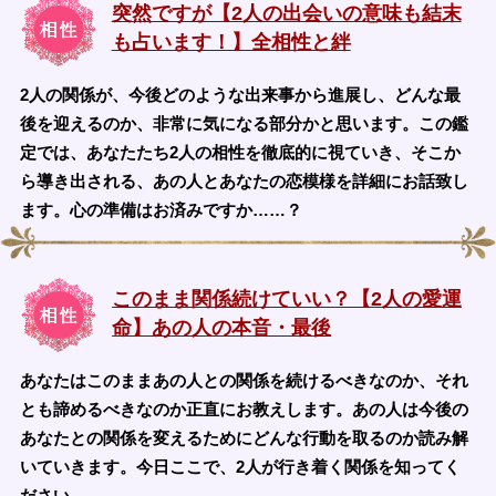
突然ですが【2人の出会いの意味も結末
も占います！】全相性と絆
2人の関係が、今後どのような出来事から進展し、どんな最
後を迎えるのか、非常に気になる部分かと思います。この鑑
定では、あなたたち2人の相性を徹底的に視ていき、そこか
ら導き出される、あの人とあなたの恋模様を詳細にお話致し
ます。心の準備はお済みですか……？
このまま関係続けていい？【2人の愛運
命】あの人の本音・最後
あなたはこのままあの人との関係を続けるべきなのか、それ
とも諦めるべきなのか正直にお教えします。あの人は今後の
あなたとの関係を変えるためにどんな行動を取るのか読み解
いていきます。今日ここで、2人が行き着く関係を知ってく
ださい。