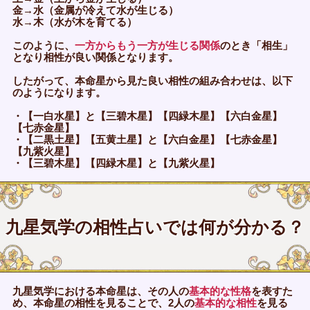
金→水（金属が冷えて水が生じる）
水→木（水が木を育てる）
このように、
一方からもう一方が生じる関係
のとき「相生」
となり相性が良い関係となります。
したがって、本命星から見た良い相性の組み合わせは、以下
のようになります。
・【一白水星】と【三碧木星】【四緑木星】【六白金星】
【七赤金星】
・【二黒土星】【五黄土星】と【六白金星】【七赤金星】
【九紫火星】
・【三碧木星】【四緑木星】と【九紫火星】
九星気学の相性占いでは何が分かる？
九星気学における本命星は、その人の
基本的な性格
を表すた
め、本命星の相性を見ることで、2人の
基本的な相性
を見る