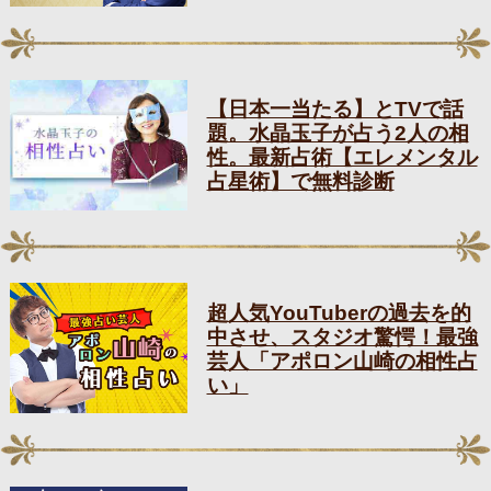
【日本一当たる】とTVで話
題。水晶玉子が占う2人の相
性。最新占術【エレメンタル
占星術】で無料診断
超人気YouTuberの過去を的
中させ、スタジオ驚愕！最強
芸人「アポロン山崎の相性占
い」