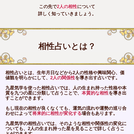
この先で
2人の相性
について
詳しく知っていきましょう。
相性占いとは？
相性占いとは、生年月日などから2人の性格や興味関心、価
値観を明らかにして、
2人の関係性
を導き出す占いです。
九星気学を使った相性占いでは、人の生まれ持った性格や本
質を九つの星に分類して占うことで、
本質的な相性
を導き出
すことができます。
もし現在の相性が良くなくても、運気の流れや運勢の巡り合
わせによって
将来的に相性が変化する
場合もあります。
九星気学の相性占いでは、そのような相性や関係性の変化に
ついても、2人の生まれ持った星を見ることで詳しく占うこ
とができます。