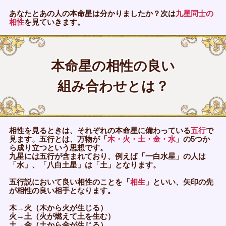
あなたとあの人の本命星は分かりましたか？次は
九星同士の
相性
を見ていきます。
本命星の相性の良い
組み合わせとは？
相性を見るときは、それぞれの本命星に備わっている
五行
で
見ます。五行とは、万物が「
木・火・土・金・水
」の5つか
ら成り立つという思想です。
九星には五行が含まれており、例えば「一白水星」の人は
「水」、「八白土星」は「土」となります。
五行説において良い相性のことを「
相生
」といい、矢印の先
が相性の良い相手となります。
木→火（木から火が生じる）
火→土（火が燃えて土を生む）
土→金（土から金が生じる）