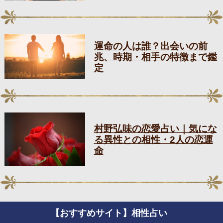
運命の人は誰？出会いの前
兆、時期・相手の特徴まで鑑
定
村野弘味の恋愛占い｜気にな
る異性との相性・2人の恋運
命
【おすすめサイト】相性占い