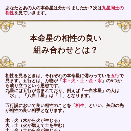
あなたとあの人の本命星は分かりましたか？次は
九星同士の
相性
を見ていきます。
本命星の相性の良い
組み合わせとは？
相性を見るときは、それぞれの本命星に備わっている
五行
で
見ます。五行とは、万物が「
木・火・土・金・水
」の5つか
ら成り立つという思想です。
九星には五行が含まれており、例えば「一白水星」の人は
「水」、「八白土星」は「土」となります。
五行説において良い相性のことを「
相生
」といい、矢印の先
が相性の良い相手となります。
木→火（木から火が生じる）
火→土（火が燃えて土を生む）
土→金（土から金が生じる）