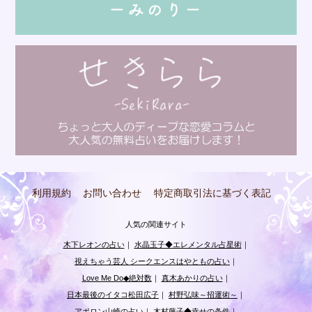
利用規約
お問い合わせ
特定商取引法に基づく表記
人気の関連サイト
木下レオンの占い
｜
水晶玉子◆エレメンタル占星術
｜
視えちゃう芸人 シークエンスはやともの占い
｜
Love Me Do◆絶対数
｜
真木あかりの占い
｜
日本最後のイタコ松田広子
｜
村野弘味～招運術～
｜
アポロン山崎の占い
｜
木村藤子◆幸せの条件
｜