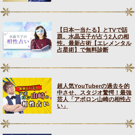
【日本一当たる】とTVで話
題。水晶玉子が占う2人の相
性。最新占術【エレメンタル
占星術】で無料診断
超人気YouTuberの過去を的
中させ、スタジオ驚愕！最強
芸人「アポロン山崎の相性占
い」