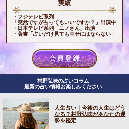
実績
・フジテレビ系列
「突然ですが占ってもいいですか？」出演中
・日本テレビ系列「ニノさん」出演
・著書「占いだけ見ても幸せにはならない」
村野弘味の占いコラム
最新の占い情報お楽しみください
人生占い｜今後の人生はどう
なる？村野弘味があなたの運
勢を鑑定