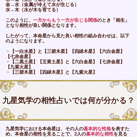
金→水（金属が冷えて水が生じる）
水→木（水が木を育てる）
このように、
一方からもう一方が生じる関係
のとき「相生」
となり相性が良い関係となります。
したがって、本命星から見た良い相性の組み合わせは、以下
のようになります。
・【一白水星】と【三碧木星】【四緑木星】【六白金星】
【七赤金星】
・【二黒土星】【五黄土星】と【六白金星】【七赤金星】
【九紫火星】
・【三碧木星】【四緑木星】と【九紫火星】
九星気学の相性占いでは何が分かる？
九星気学における本命星は、その人の
基本的な性格
を表すた
め、本命星の相性を見ることで、2人の
基本的な相性
を見る