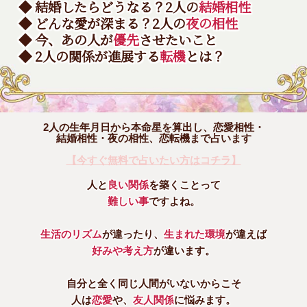
◆ 結婚したらどうなる？2人の
結婚相性
◆ どんな愛が深まる？2人の
夜の相性
◆ 今、あの人が
優先
させたいこと
◆ 2人の関係が進展する
転機
とは？
2人の生年月日から本命星を算出し、恋愛相性・
結婚相性・夜の相性、恋転機まで占います
【今すぐ無料で占いたい方はコチラ】
人と
良い関係
を築くことって
難しい事
ですよね。
生活のリズム
が違ったり、
生まれた環境
が違えば
好みや考え方
が違います。
自分と全く同じ人間がいないからこそ
人は
恋愛
や、
友人関係
に悩みます。