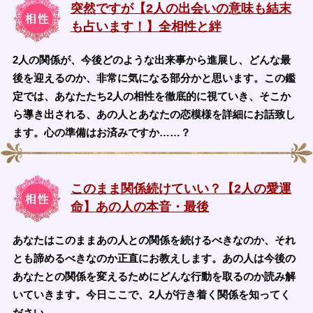
突然ですが【2人の出会いの意味も結末
も占います！】全相性と絆
2人の関係が、今後どのような出来事から進展し、どんな最
後を迎えるのか、非常に気になる部分かと思います。この鑑
定では、あなたたち2人の相性を徹底的に視ていき、そこか
ら導き出される、あの人とあなたの恋模様を詳細にお話致し
ます。心の準備はお済みですか……？
このまま関係続けていい？【2人の愛運
命】あの人の本音・最後
あなたはこのままあの人との関係を続けるべきなのか、それ
とも諦めるべきなのか正直にお教えします。あの人は今後の
あなたとの関係を変えるためにどんな行動を取るのか読み解
いていきます。今日ここで、2人が行き着く関係を知ってく
ださい。