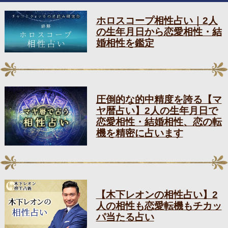
ホロスコープ相性占い｜2人
の生年月日から恋愛相性・結
婚相性を鑑定
圧倒的な的中精度を誇る【マ
ヤ暦占い】2人の生年月日で
恋愛相性・結婚相性、恋の転
機を精密に占います
【木下レオンの相性占い】2
人の相性も恋愛転機もチカッ
パ当たる占い