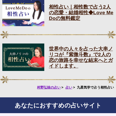
相性占い｜相性数で占う2人
の恋愛・結婚相性◆Love Me
Doの無料鑑定
世界中の人々を占った大串ノ
リコが『紫微斗数』で2人の
恋の旅路を幸せな結末へとガ
イドします。
村野弘味の占い
占い
九星気学で占う相性占い
あなたにおすすめの占いサイト