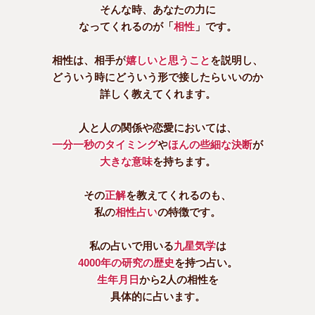
そんな時、あなたの力に
なってくれるのが「
相性
」です。
相性は、相手が
嬉しいと思うこと
を説明し、
どういう時にどういう形で接したらいいのか
詳しく教えてくれます。
人と人の関係や恋愛においては、
一分一秒のタイミング
や
ほんの些細な決断
が
大きな意味
を持ちます。
その
正解
を教えてくれるのも、
私の
相性占い
の特徴です。
私の占いで用いる
九星気学
は
4000年の研究の歴史
を持つ占い。
生年月日
から2人の相性を
具体的に占います。