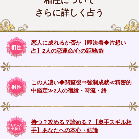
相性について
さらに詳しく占う
恋人に成れるか否か【即決着◆片想い
占】2人の恋運命/心の距離/終
この人凄い◆閲覧後⇒強制成就≪精密的
中鑑定≫2人の宿縁・時流・終
待つ？攻める？諦める？【奥手スギル相
手】あなたへの本心・結論