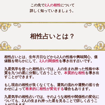
この先で
2人の相性
について
詳しく知っていきましょう。
相性占いとは？
相性占いとは、生年月日などから2人の性格や興味関心、価
値観を明らかにして、
2人の関係性
を導き出す占いです。
九星気学を使った相性占いでは、人の生まれ持った性格や本
質を九つの星に分類して占うことで、
本質的な相性
を導き出
すことができます。
もし現在の相性が良くなくても、運気の流れや運勢の巡り合
わせによって
将来的に相性が変化する
場合もあります。
九星気学の相性占いでは、そのような相性や関係性の変化に
ついても、2人の生まれ持った星を見ることで詳しく占うこ
とができます。