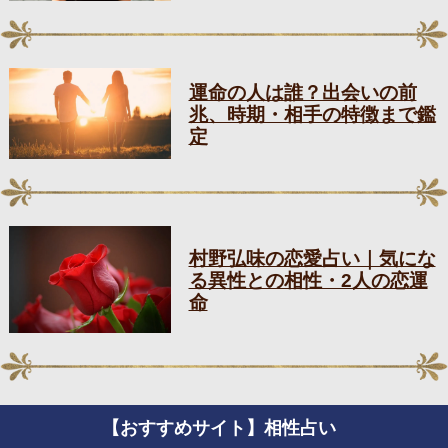
運命の人は誰？出会いの前
兆、時期・相手の特徴まで鑑
定
村野弘味の恋愛占い｜気にな
る異性との相性・2人の恋運
命
【おすすめサイト】相性占い