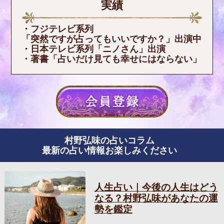
実績
・フジテレビ系列
「突然ですが占ってもいいですか？」出演中
・日本テレビ系列「ニノさん」出演
・著書「占いだけ見ても幸せにはならない」
村野弘味の占いコラム
最新の占い情報お楽しみください
人生占い｜今後の人生はどう
なる？村野弘味があなたの運
勢を鑑定