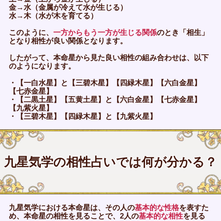
金→水（金属が冷えて水が生じる）
水→木（水が木を育てる）
このように、
一方からもう一方が生じる関係
のとき「相生」
となり相性が良い関係となります。
したがって、本命星から見た良い相性の組み合わせは、以下
のようになります。
・【一白水星】と【三碧木星】【四緑木星】【六白金星】
【七赤金星】
・【二黒土星】【五黄土星】と【六白金星】【七赤金星】
【九紫火星】
・【三碧木星】【四緑木星】と【九紫火星】
九星気学の相性占いでは何が分かる？
九星気学における本命星は、その人の
基本的な性格
を表すた
め、本命星の相性を見ることで、2人の
基本的な相性
を見る