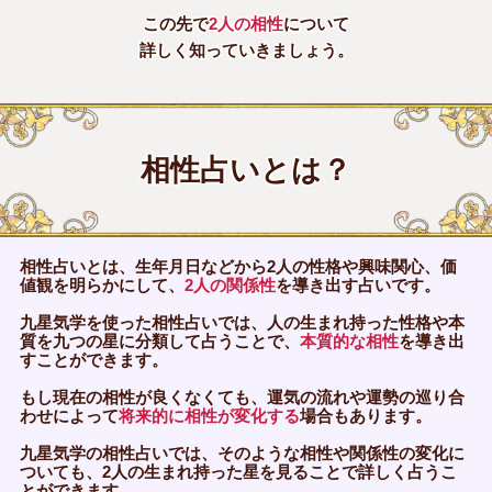
この先で
2人の相性
について
詳しく知っていきましょう。
相性占いとは？
相性占いとは、生年月日などから2人の性格や興味関心、価
値観を明らかにして、
2人の関係性
を導き出す占いです。
九星気学を使った相性占いでは、人の生まれ持った性格や本
質を九つの星に分類して占うことで、
本質的な相性
を導き出
すことができます。
もし現在の相性が良くなくても、運気の流れや運勢の巡り合
わせによって
将来的に相性が変化する
場合もあります。
九星気学の相性占いでは、そのような相性や関係性の変化に
ついても、2人の生まれ持った星を見ることで詳しく占うこ
とができます。