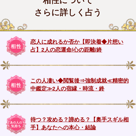
相性について
さらに詳しく占う
恋人に成れるか否か【即決着◆片想い
占】2人の恋運命/心の距離/終
この人凄い◆閲覧後⇒強制成就≪精密的
中鑑定≫2人の宿縁・時流・終
待つ？攻める？諦める？【奥手スギル相
手】あなたへの本心・結論