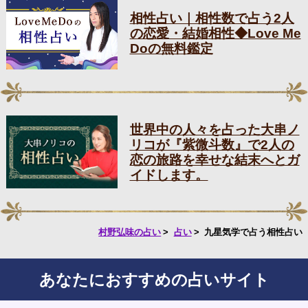
相性占い｜相性数で占う2人
の恋愛・結婚相性◆Love Me
Doの無料鑑定
世界中の人々を占った大串ノ
リコが『紫微斗数』で2人の
恋の旅路を幸せな結末へとガ
イドします。
村野弘味の占い
占い
九星気学で占う相性占い
あなたにおすすめの占いサイト