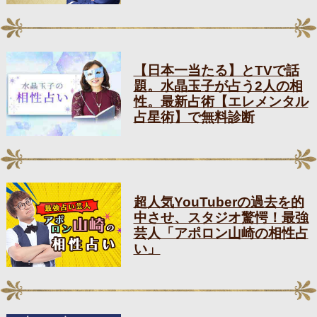
【日本一当たる】とTVで話
題。水晶玉子が占う2人の相
性。最新占術【エレメンタル
占星術】で無料診断
超人気YouTuberの過去を的
中させ、スタジオ驚愕！最強
芸人「アポロン山崎の相性占
い」