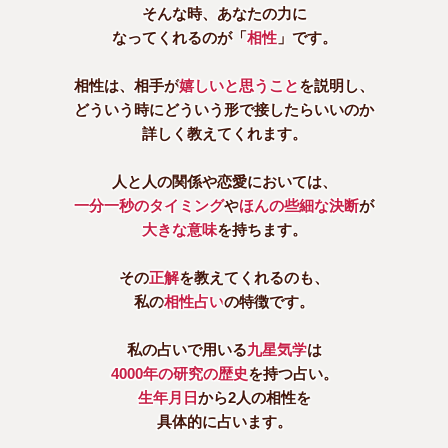
そんな時、あなたの力に
なってくれるのが「
相性
」です。
相性は、相手が
嬉しいと思うこと
を説明し、
どういう時にどういう形で接したらいいのか
詳しく教えてくれます。
人と人の関係や恋愛においては、
一分一秒のタイミング
や
ほんの些細な決断
が
大きな意味
を持ちます。
その
正解
を教えてくれるのも、
私の
相性占い
の特徴です。
私の占いで用いる
九星気学
は
4000年の研究の歴史
を持つ占い。
生年月日
から2人の相性を
具体的に占います。