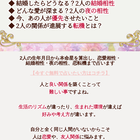
◆ 結婚したらどうなる？2人の
結婚相性
◆ どんな愛が深まる？2人の
夜の相性
◆ 今、あの人が
優先
させたいこと
◆ 2人の関係が進展する
転機
とは？
2人の生年月日から本命星を算出し、恋愛相性・
結婚相性・夜の相性、恋転機まで占います
【今すぐ無料で占いたい方はコチラ】
人と
良い関係
を築くことって
難しい事
ですよね。
生活のリズム
が違ったり、
生まれた環境
が違えば
好みや考え方
が違います。
自分と全く同じ人間がいないからこそ
人は
恋愛
や、
友人関係
に悩みます。