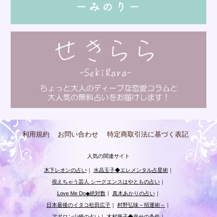
利用規約
お問い合わせ
特定商取引法に基づく表記
人気の関連サイト
木下レオンの占い
｜
水晶玉子◆エレメンタル占星術
｜
視えちゃう芸人 シークエンスはやともの占い
｜
Love Me Do◆絶対数
｜
真木あかりの占い
｜
日本最後のイタコ松田広子
｜
村野弘味～招運術～
｜
アポロン山崎の占い
｜
木村藤子◆幸せの条件
｜