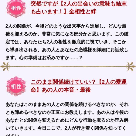
突然ですが【2人の出会いの意味も結末
も占います！】全相性と絆
2人の関係が、今後どのような出来事から進展し、どんな最
後を迎えるのか、非常に気になる部分かと思います。この鑑
定では、あなたたち2人の相性を徹底的に視ていき、そこか
ら導き出される、あの人とあなたの恋模様を詳細にお話致し
ます。心の準備はお済みですか……？
このまま関係続けていい？【2人の愛運
命】あの人の本音・最後
あなたはこのままあの人との関係を続けるべきなのか、それ
とも諦めるべきなのか正直にお教えします。あの人は今後の
あなたとの関係を変えるためにどんな行動を取るのか読み解
いていきます。今日ここで、2人が行き着く関係を知ってく
ださい。