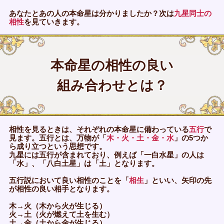
あなたとあの人の本命星は分かりましたか？次は
九星同士の
相性
を見ていきます。
本命星の相性の良い
組み合わせとは？
相性を見るときは、それぞれの本命星に備わっている
五行
で
見ます。五行とは、万物が「
木・火・土・金・水
」の5つか
ら成り立つという思想です。
九星には五行が含まれており、例えば「一白水星」の人は
「水」、「八白土星」は「土」となります。
五行説において良い相性のことを「
相生
」といい、矢印の先
が相性の良い相手となります。
木→火（木から火が生じる）
火→土（火が燃えて土を生む）
土→金（土から金が生じる）