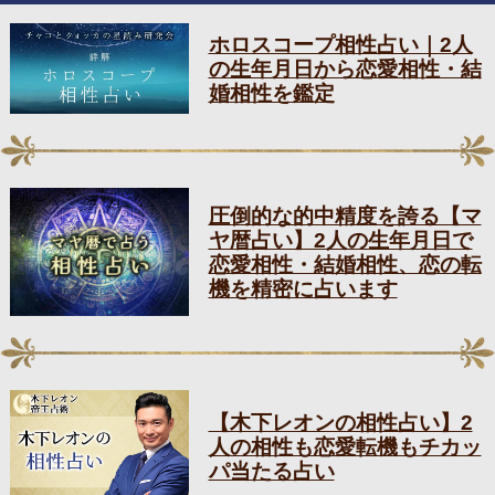
ホロスコープ相性占い｜2人
の生年月日から恋愛相性・結
婚相性を鑑定
圧倒的な的中精度を誇る【マ
ヤ暦占い】2人の生年月日で
恋愛相性・結婚相性、恋の転
機を精密に占います
【木下レオンの相性占い】2
人の相性も恋愛転機もチカッ
パ当たる占い