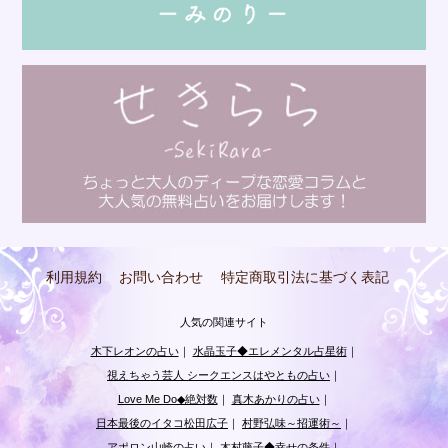
利用規約
お問い合わせ
特定商取引法に基づく表記
人気の関連サイト
木下レオンの占い
｜
水晶玉子◆エレメンタル占星術
｜
視えちゃう芸人 シークエンスはやともの占い
｜
Love Me Do◆絶対数
｜
真木あかりの占い
｜
日本最後のイタコ松田広子
｜
村野弘味～招運術～
｜
アポロン山崎の占い
｜
木村藤子◆幸せの条件
｜