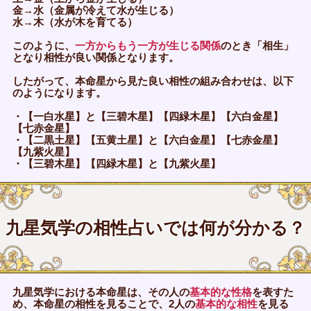
金→水（金属が冷えて水が生じる）
水→木（水が木を育てる）
このように、
一方からもう一方が生じる関係
のとき「相生」
となり相性が良い関係となります。
したがって、本命星から見た良い相性の組み合わせは、以下
のようになります。
・【一白水星】と【三碧木星】【四緑木星】【六白金星】
【七赤金星】
・【二黒土星】【五黄土星】と【六白金星】【七赤金星】
【九紫火星】
・【三碧木星】【四緑木星】と【九紫火星】
九星気学の相性占いでは何が分かる？
九星気学における本命星は、その人の
基本的な性格
を表すた
め、本命星の相性を見ることで、2人の
基本的な相性
を見る