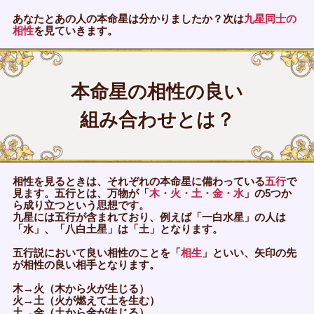
あなたとあの人の本命星は分かりましたか？次は
九星同士の
相性
を見ていきます。
本命星の相性の良い
組み合わせとは？
相性を見るときは、それぞれの本命星に備わっている
五行
で
見ます。五行とは、万物が「
木・火・土・金・水
」の5つか
ら成り立つという思想です。
九星には五行が含まれており、例えば「一白水星」の人は
「水」、「八白土星」は「土」となります。
五行説において良い相性のことを「
相生
」といい、矢印の先
が相性の良い相手となります。
木→火（木から火が生じる）
火→土（火が燃えて土を生む）
土→金（土から金が生じる）