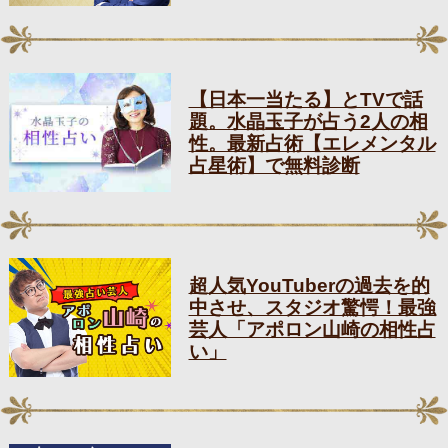
【日本一当たる】とTVで話
題。水晶玉子が占う2人の相
性。最新占術【エレメンタル
占星術】で無料診断
超人気YouTuberの過去を的
中させ、スタジオ驚愕！最強
芸人「アポロン山崎の相性占
い」