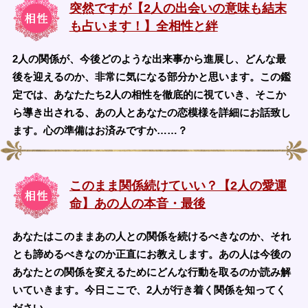
突然ですが【2人の出会いの意味も結末
も占います！】全相性と絆
2人の関係が、今後どのような出来事から進展し、どんな最
後を迎えるのか、非常に気になる部分かと思います。この鑑
定では、あなたたち2人の相性を徹底的に視ていき、そこか
ら導き出される、あの人とあなたの恋模様を詳細にお話致し
ます。心の準備はお済みですか……？
このまま関係続けていい？【2人の愛運
命】あの人の本音・最後
あなたはこのままあの人との関係を続けるべきなのか、それ
とも諦めるべきなのか正直にお教えします。あの人は今後の
あなたとの関係を変えるためにどんな行動を取るのか読み解
いていきます。今日ここで、2人が行き着く関係を知ってく
ださい。