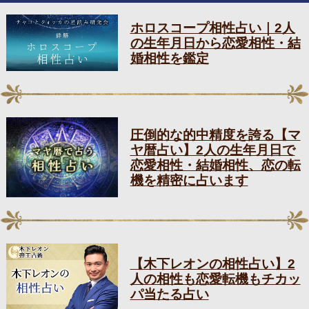
ホロスコープ相性占い｜2人
の生年月日から恋愛相性・結
婚相性を鑑定
圧倒的な的中精度を誇る【マ
ヤ暦占い】2人の生年月日で
恋愛相性・結婚相性、恋の転
機を精密に占います
【木下レオンの相性占い】2
人の相性も恋愛転機もチカッ
パ当たる占い