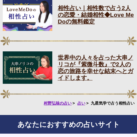
相性占い｜相性数で占う2人
の恋愛・結婚相性◆Love Me
Doの無料鑑定
世界中の人々を占った大串ノ
リコが『紫微斗数』で2人の
恋の旅路を幸せな結末へとガ
イドします。
村野弘味の占い
占い
九星気学で占う相性占い
あなたにおすすめの占いサイト