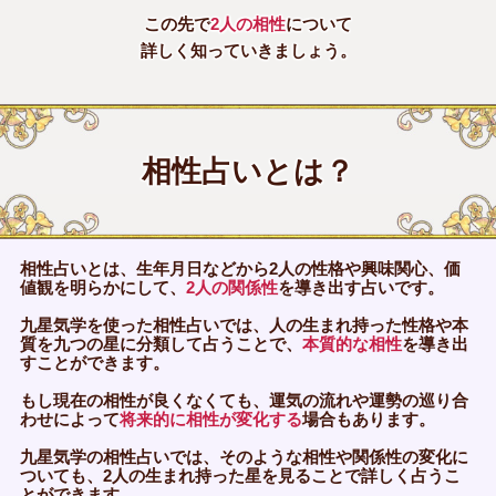
この先で
2人の相性
について
詳しく知っていきましょう。
相性占いとは？
相性占いとは、生年月日などから2人の性格や興味関心、価
値観を明らかにして、
2人の関係性
を導き出す占いです。
九星気学を使った相性占いでは、人の生まれ持った性格や本
質を九つの星に分類して占うことで、
本質的な相性
を導き出
すことができます。
もし現在の相性が良くなくても、運気の流れや運勢の巡り合
わせによって
将来的に相性が変化する
場合もあります。
九星気学の相性占いでは、そのような相性や関係性の変化に
ついても、2人の生まれ持った星を見ることで詳しく占うこ
とができます。