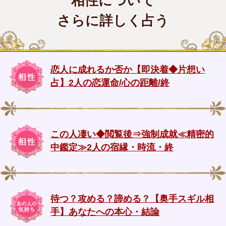
相性について
さらに詳しく占う
恋人に成れるか否か【即決着◆片想い
占】2人の恋運命/心の距離/終
この人凄い◆閲覧後⇒強制成就≪精密的
中鑑定≫2人の宿縁・時流・終
待つ？攻める？諦める？【奥手スギル相
手】あなたへの本心・結論