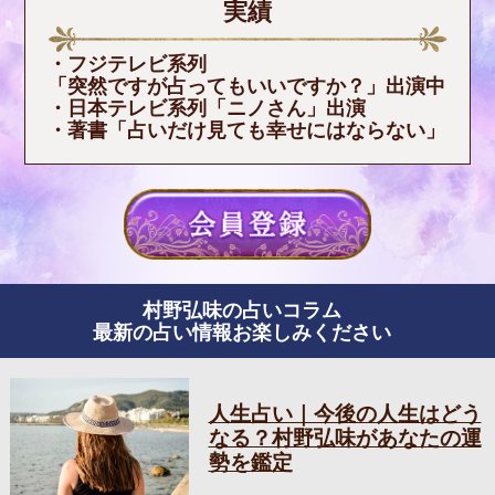
実績
・フジテレビ系列
「突然ですが占ってもいいですか？」出演中
・日本テレビ系列「ニノさん」出演
・著書「占いだけ見ても幸せにはならない」
村野弘味の占いコラム
最新の占い情報お楽しみください
人生占い｜今後の人生はどう
なる？村野弘味があなたの運
勢を鑑定