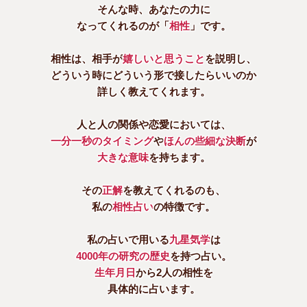
そんな時、あなたの力に
なってくれるのが「
相性
」です。
相性は、相手が
嬉しいと思うこと
を説明し、
どういう時にどういう形で接したらいいのか
詳しく教えてくれます。
人と人の関係や恋愛においては、
一分一秒のタイミング
や
ほんの些細な決断
が
大きな意味
を持ちます。
その
正解
を教えてくれるのも、
私の
相性占い
の特徴です。
私の占いで用いる
九星気学
は
4000年の研究の歴史
を持つ占い。
生年月日
から2人の相性を
具体的に占います。