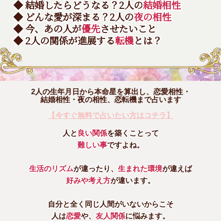
◆ 結婚したらどうなる？2人の
結婚相性
◆ どんな愛が深まる？2人の
夜の相性
◆ 今、あの人が
優先
させたいこと
◆ 2人の関係が進展する
転機
とは？
2人の生年月日から本命星を算出し、恋愛相性・
結婚相性・夜の相性、恋転機まで占います
【今すぐ無料で占いたい方はコチラ】
人と
良い関係
を築くことって
難しい事
ですよね。
生活のリズム
が違ったり、
生まれた環境
が違えば
好みや考え方
が違います。
自分と全く同じ人間がいないからこそ
人は
恋愛
や、
友人関係
に悩みます。