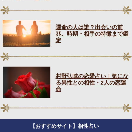
運命の人は誰？出会いの前
兆、時期・相手の特徴まで鑑
定
村野弘味の恋愛占い｜気にな
る異性との相性・2人の恋運
命
【おすすめサイト】相性占い