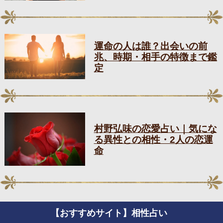
運命の人は誰？出会いの前
兆、時期・相手の特徴まで鑑
定
村野弘味の恋愛占い｜気にな
る異性との相性・2人の恋運
命
【おすすめサイト】相性占い