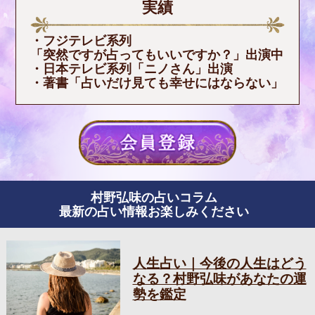
実績
・フジテレビ系列
「突然ですが占ってもいいですか？」出演中
・日本テレビ系列「ニノさん」出演
・著書「占いだけ見ても幸せにはならない」
村野弘味の占いコラム
最新の占い情報お楽しみください
人生占い｜今後の人生はどう
なる？村野弘味があなたの運
勢を鑑定