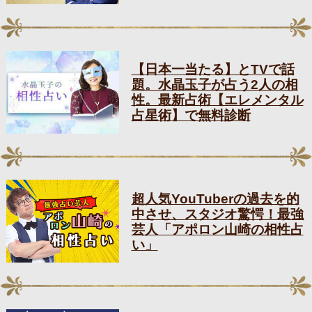
【日本一当たる】とTVで話
題。水晶玉子が占う2人の相
性。最新占術【エレメンタル
占星術】で無料診断
超人気YouTuberの過去を的
中させ、スタジオ驚愕！最強
芸人「アポロン山崎の相性占
い」