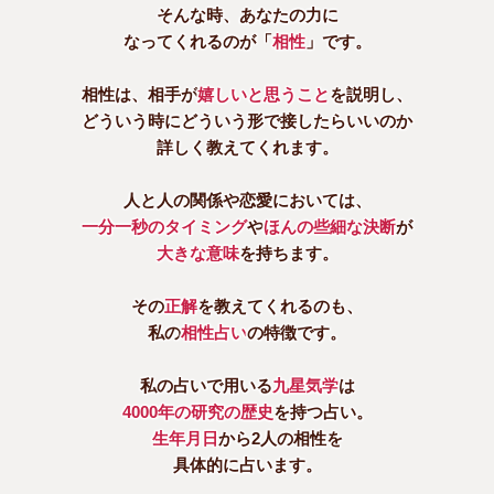
そんな時、あなたの力に
なってくれるのが「
相性
」です。
相性は、相手が
嬉しいと思うこと
を説明し、
どういう時にどういう形で接したらいいのか
詳しく教えてくれます。
人と人の関係や恋愛においては、
一分一秒のタイミング
や
ほんの些細な決断
が
大きな意味
を持ちます。
その
正解
を教えてくれるのも、
私の
相性占い
の特徴です。
私の占いで用いる
九星気学
は
4000年の研究の歴史
を持つ占い。
生年月日
から2人の相性を
具体的に占います。