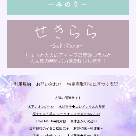
利用規約
お問い合わせ
特定商取引法に基づく表記
人気の関連サイト
木下レオンの占い
｜
水晶玉子◆エレメンタル占星術
｜
視えちゃう芸人 シークエンスはやともの占い
｜
Love Me Do◆絶対数
｜
真木あかりの占い
｜
日本最後のイタコ松田広子
｜
村野弘味～招運術～
｜
アポロン山崎の占い
｜
木村藤子◆幸せの条件
｜