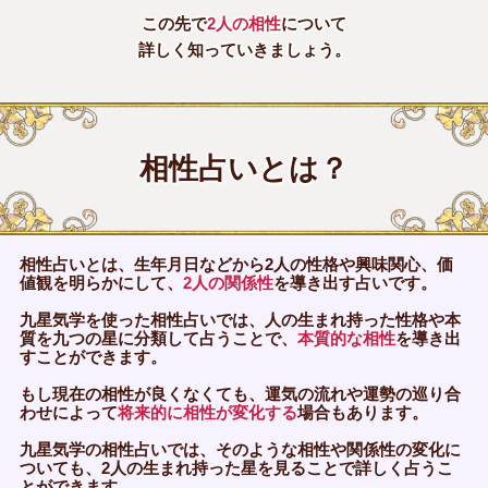
この先で
2人の相性
について
詳しく知っていきましょう。
相性占いとは？
相性占いとは、生年月日などから2人の性格や興味関心、価
値観を明らかにして、
2人の関係性
を導き出す占いです。
九星気学を使った相性占いでは、人の生まれ持った性格や本
質を九つの星に分類して占うことで、
本質的な相性
を導き出
すことができます。
もし現在の相性が良くなくても、運気の流れや運勢の巡り合
わせによって
将来的に相性が変化する
場合もあります。
九星気学の相性占いでは、そのような相性や関係性の変化に
ついても、2人の生まれ持った星を見ることで詳しく占うこ
とができます。