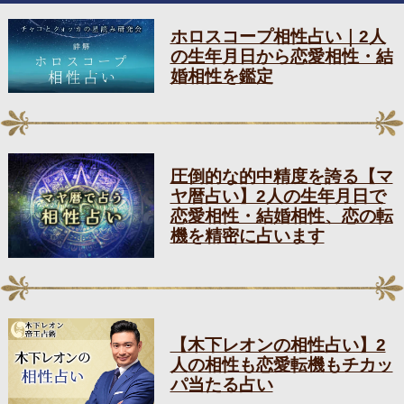
ホロスコープ相性占い｜2人
の生年月日から恋愛相性・結
婚相性を鑑定
圧倒的な的中精度を誇る【マ
ヤ暦占い】2人の生年月日で
恋愛相性・結婚相性、恋の転
機を精密に占います
【木下レオンの相性占い】2
人の相性も恋愛転機もチカッ
パ当たる占い