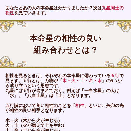
あなたとあの人の本命星は分かりましたか？次は
九星同士の
相性
を見ていきます。
本命星の相性の良い
組み合わせとは？
相性を見るときは、それぞれの本命星に備わっている
五行
で
見ます。五行とは、万物が「
木・火・土・金・水
」の5つか
ら成り立つという思想です。
九星には五行が含まれており、例えば「一白水星」の人は
「水」、「八白土星」は「土」となります。
五行説において良い相性のことを「
相生
」といい、矢印の先
が相性の良い相手となります。
木→火（木から火が生じる）
火→土（火が燃えて土を生む）
土→金（土から金が生じる）