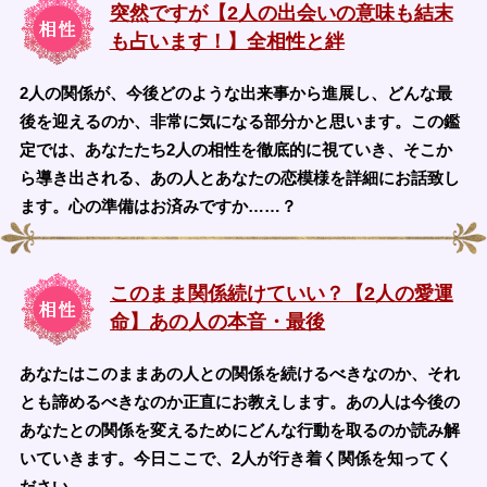
突然ですが【2人の出会いの意味も結末
も占います！】全相性と絆
2人の関係が、今後どのような出来事から進展し、どんな最
後を迎えるのか、非常に気になる部分かと思います。この鑑
定では、あなたたち2人の相性を徹底的に視ていき、そこか
ら導き出される、あの人とあなたの恋模様を詳細にお話致し
ます。心の準備はお済みですか……？
このまま関係続けていい？【2人の愛運
命】あの人の本音・最後
あなたはこのままあの人との関係を続けるべきなのか、それ
とも諦めるべきなのか正直にお教えします。あの人は今後の
あなたとの関係を変えるためにどんな行動を取るのか読み解
いていきます。今日ここで、2人が行き着く関係を知ってく
ださい。