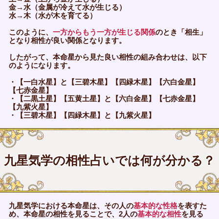
金→水（金属が冷えて水が生じる）
水→木（水が木を育てる）
このように、
一方からもう一方が生じる関係
のとき「相生」
となり相性が良い関係となります。
したがって、本命星から見た良い相性の組み合わせは、以下
のようになります。
・【一白水星】と【三碧木星】【四緑木星】【六白金星】
【七赤金星】
・【二黒土星】【五黄土星】と【六白金星】【七赤金星】
【九紫火星】
・【三碧木星】【四緑木星】と【九紫火星】
九星気学の相性占いでは何が分かる？
九星気学における本命星は、その人の
基本的な性格
を表すた
め、本命星の相性を見ることで、2人の
基本的な相性
を見る