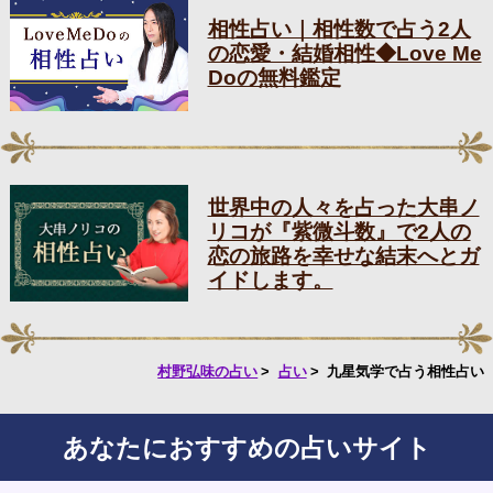
相性占い｜相性数で占う2人
の恋愛・結婚相性◆Love Me
Doの無料鑑定
世界中の人々を占った大串ノ
リコが『紫微斗数』で2人の
恋の旅路を幸せな結末へとガ
イドします。
村野弘味の占い
占い
九星気学で占う相性占い
あなたにおすすめの占いサイト