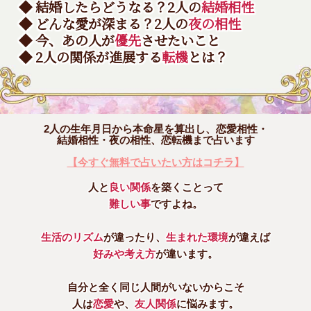
◆ 結婚したらどうなる？2人の
結婚相性
◆ どんな愛が深まる？2人の
夜の相性
◆ 今、あの人が
優先
させたいこと
◆ 2人の関係が進展する
転機
とは？
2人の生年月日から本命星を算出し、恋愛相性・
結婚相性・夜の相性、恋転機まで占います
【今すぐ無料で占いたい方はコチラ】
人と
良い関係
を築くことって
難しい事
ですよね。
生活のリズム
が違ったり、
生まれた環境
が違えば
好みや考え方
が違います。
自分と全く同じ人間がいないからこそ
人は
恋愛
や、
友人関係
に悩みます。