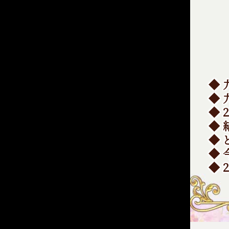
◆
◆
◆ 
◆
◆
◆ 
◆ 