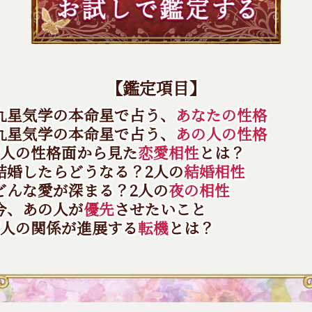
【鑑定項目】
 九星気学の本命星で占う、
あなたの性格
 九星気学の本命星で占う、
あの人の性格
2人の性格面から見た
恋愛相性
とは？
 結婚したらどうなる？2人の
結婚相性
 どんな愛が深まる？2人の
夜の相性
今、あの人が
優先
させたいこと
2人の関係が進展する
転機
とは？