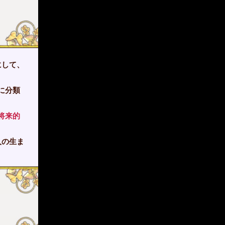
にして、
に分類
将来的
人の生ま