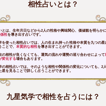
相性占いとは？
いとは、生年月日などから2人の性格や興味関心、価値観を明らか
関係性
を導き出す占いです。
学を使った相性占いでは、人の生まれ持った性格や本質を九つの星
うことで、
本質的な相性
を導き出すことができます。
在の相性が良くなくても、運気の流れや運勢の巡り合わせによって
が変化する
場合もあります。
学の相性占いでは、そのような相性や関係性の変化についても、2
た星を見ることで詳しく占うことができます。
九星気学で相性を占うには？