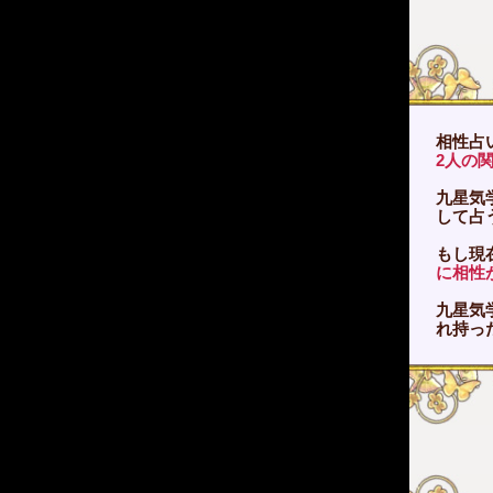
相性占
2人の
九星気
して占
もし現
に相性
九星気
れ持っ