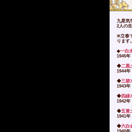
九星気
2人の
※立春
ります
◆
一白
1945年
◆
二黒
1944年
◆
三碧
1943年
◆
四緑
1942年
◆
五黄
1941年
◆
六白
1940年