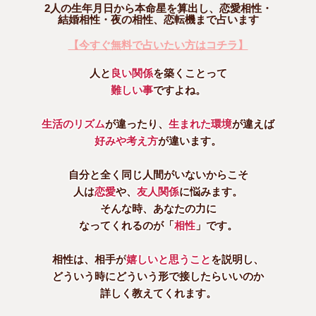
2人の生年月日から本命星を算出し、恋愛相性・
結婚相性・夜の相性、恋転機まで占います
【今すぐ無料で占いたい方はコチラ】
人と
良い関係
を築くことって
難しい事
ですよね。
生活のリズム
が違ったり、
生まれた環境
が違えば
好みや考え方
が違います。
自分と全く同じ人間がいないからこそ
人は
恋愛
や、
友人関係
に悩みます。
そんな時、あなたの力に
なってくれるのが「
相性
」です。
相性は、相手が
嬉しいと思うこと
を説明し、
どういう時にどういう形で接したらいいのか
詳しく教えてくれます。