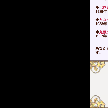
◆
七赤
1939年
◆
八白
1938年
◆
九紫
1937年
あなた
す。