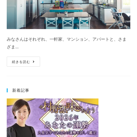
みなさんはそれぞれ、一軒家、マンション、アパートと、さま
ざま…
運
続きを読む
気
が
上
新着記事
が
る
家
の
特
徴
と