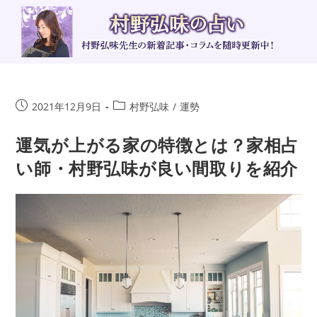
コ
ン
テ
ン
ツ
へ
投
投
2021年12月9日
村野弘味
/
運勢
ス
稿
稿
キ
公
カ
運気が上がる家の特徴とは？家相占
ッ
開
テ
い師・村野弘味が良い間取りを紹介
日:
ゴ
プ
リ
ー: