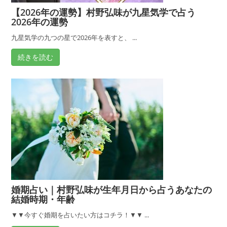
【2026年の運勢】村野弘味が九星気学で占う
は？
2026年の運勢
家
相
九星気学の九つの星で2026年を表すと、 ...
占
続きを読む
い
師・
村
野
弘
味
が
良
い
間
婚期占い｜村野弘味が生年月日から占うあなたの
取
結婚時期・年齢
り
を
▼▼今すぐ婚期を占いたい方はコチラ！▼▼ ...