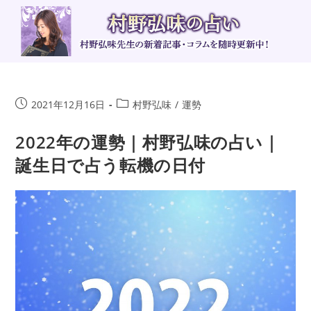
コ
ン
テ
ン
ツ
へ
投
投
2021年12月16日
村野弘味
/
運勢
ス
稿
稿
キ
公
カ
2022年の運勢｜村野弘味の占い｜
ッ
開
テ
誕生日で占う転機の日付
日:
ゴ
プ
リ
ー: