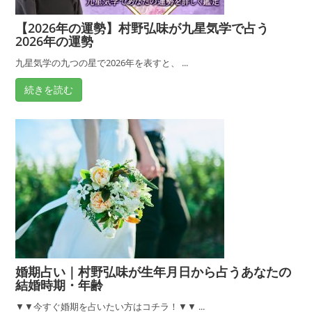
の
【2026年の運勢】村野弘味が九星気学で占う
占
2026年の運勢
い
｜
九星気学の九つの星で2026年を表すと、 ...
誕
続きを読む
生
日
で
占
う
転
機
の
日
付
婚期占い｜村野弘味が生年月日から占うあなたの
結婚時期・年齢
▼▼今すぐ婚期を占いたい方はコチラ！▼▼ ...