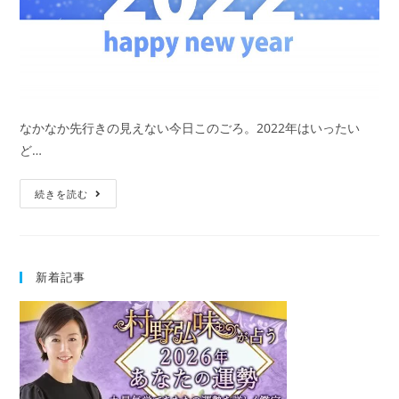
なかなか先行きの見えない今日このごろ。2022年はいったい
ど…
2022
続きを読む
年
の
運
新着記事
勢
｜
村
野
弘
味