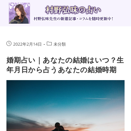
コ
ン
テ
ン
ツ
へ
投
投
2022年2月14日
未分類
ス
稿
稿
キ
公
カ
婚期占い｜あなたの結婚はいつ？生
ッ
開
テ
年月日から占うあなたの結婚時期
日:
ゴ
プ
リ
ー: