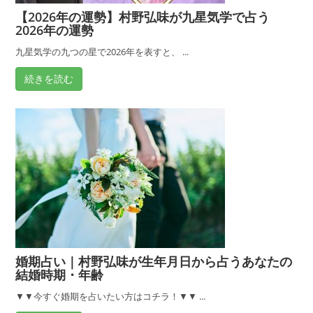
【2026年の運勢】村野弘味が九星気学で占う
は
2026年の運勢
い
つ？
九星気学の九つの星で2026年を表すと、 ...
生
続きを読む
年
月
日
か
ら
占
う
あ
な
た
婚期占い｜村野弘味が生年月日から占うあなたの
の
結婚時期・年齢
結
婚
▼▼今すぐ婚期を占いたい方はコチラ！▼▼ ...