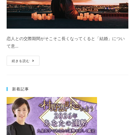
恋人との交際期間がそこそこ長くなってくると「結婚」につい
て意…
婚
続きを読む
期
占
い
新着記事
｜
あ
な
た
の
結
婚